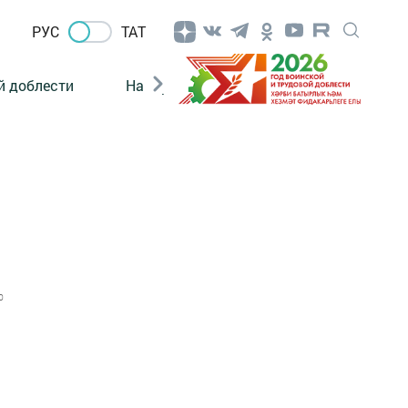
РУС
ТАТ
й доблести
Нацпроекты
Поколение будущего
0