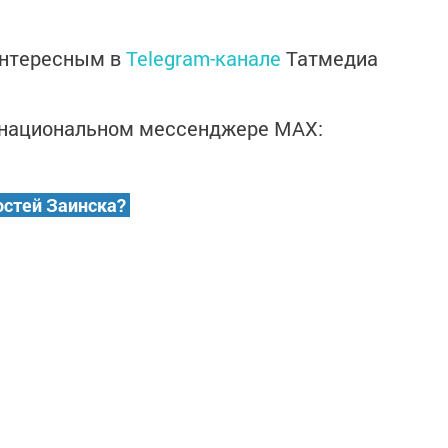
интересным в
Telegram-канале
Татмедиа
в национальном мессенджере MАХ:
остей Заинска?