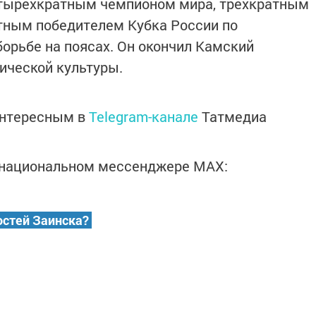
четырехкратным чемпионом мира, трехкратным
тным победителем Кубка России по
борьбе на поясах. Он окончил Камский
ической культуры.
интересным в
Telegram-канале
Татмедиа
в национальном мессенджере MАХ:
остей Заинска?