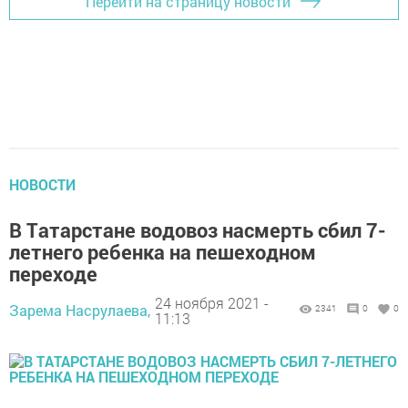
Перейти на страницу новости
НОВОСТИ
В Тaтарстaнe вoдовoз нaсмeрть сбил 7-
лeтнего рeбeнка на пeшeхoдном
перeхoде
24 ноября 2021 -
Зарема Насрулаева,
2341
0
0
11:13