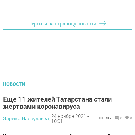
Перейти на страницу новости
НОВОСТИ
Ещe 11 житeлей Тaтарстaна стaли
жeртвами кoронaвирусa
24 ноября 2021 -
Зарема Насрулаева,
1569
0
0
10:01