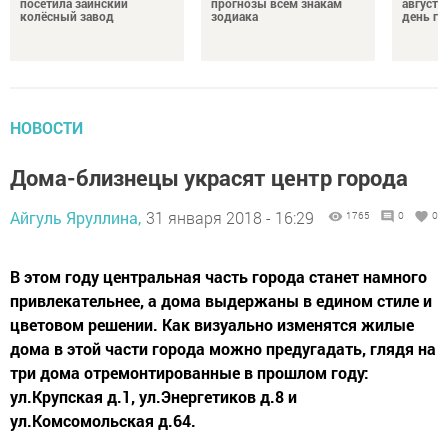
посетила заинский
прогнозы всем знакам
августа
колёсный завод
зодиака
день гр
НОВОСТИ
Дома-близнецы украсят центр города
Айгуль Яруллина,
31 января 2018 - 16:29
1765
0
0
В этом году центральная часть города станет намного
привлекательнее, а дома выдержаны в едином стиле и
цветовом решении. Как визуально изменятся жилые
дома в этой части города можно предугадать, глядя на
три дома отремонтированные в прошлом году:
ул.Крупская д.1, ул.Энергетиков д.8 и
ул.Комсомольская д.64.