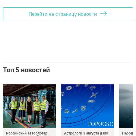
Перейти на страницу новости
Топ 5 новостей
Российский автоблогер
Астрологи 3 августа дали
Народн