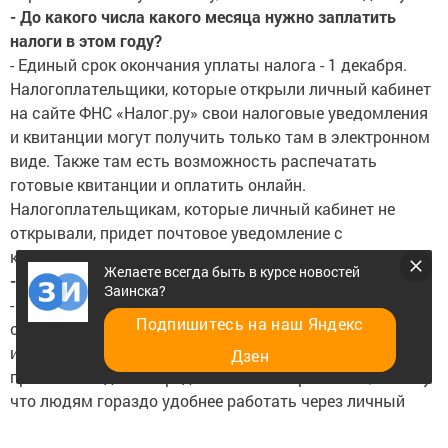
- До какого числа какого месяца нужно заплатить
налоги в этом году?
- Единый срок окончания уплаты налога - 1 декабря.
Налогоплательщики, которые открыли личный кабинет
на сайте ФНС «Налог.ру» свои налоговые уведомления
и квитанции могут получить только там в электронном
виде. Также там есть возможность распечатать
готовые квитанции и оплатить онлайн.
Налогоплательщикам, которые личный кабинет не
открывали, придет почтовое уведомление с
квитанциями на адрес прописки.
Желаете всегда быть в курсе новостей
- Сколько налогоплательщиков по нашему району?
Заинска?
- 27 тысяч писем по налоговому сбору было
Подпишитесь на наш Яндекс
отправлено по почте, и примерно 15 тысяч человек
имеют личный кабинет. Кстати, по сравнению с
Дзен
прошлым годом очереди заметно сократились, потому
что людям гораздо удобнее работать через личный
кабинет, чем приходить в здание налоговой службы.