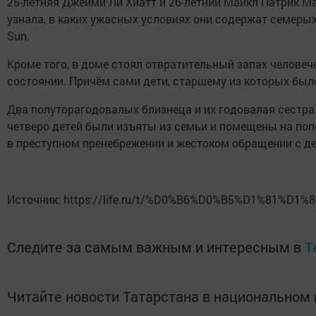
25-летняя Джейми Ли Хиатт и 26-летний Майкл Патрик Ма
узнала, в каких ужасных условиях они содержат семеры
Sun.
Кроме того, в доме стоял отвратительный запах челове
состоянии. Причём сами дети, старшему из которых было
Два полуторагодовалых близнеца и их годовалая сестра
четверо детей были изъяты из семьи и помещены на по
в преступном пренебрежении и жестоком обращении с д
Источник: https://life.ru/t/%D0%B6%D0%B5%D1%81%D1%82%D1
Следите за самым важным и интересным в
T
Читайте новости Татарстана в национально