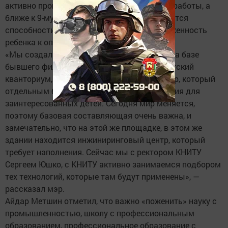
активно проводятся профориентационные работы, а
ближе к 9-му классу более детально изучаются
способности, возможности и предрасположенность
ребенка к определенной профессии.
«Мы создали базовые условия, площадки на базе
бывшего филиала КАИ. Там расположен детский
кванториум, он так же вписан в этот кластер, который
отдельным большим звеном создает условия для
заинтересованных детей. Сегодня мир меняется,
поэтому базовая составляющая очень важна, и
замечательно, что на этой же площадке, в этом же
здании находится инжиниринговый центр, который
требует наполнения. Сейчас мы с ректором КНИТУ
Сергеем Юшко, с КНИТУ активно занимаемся подбором
тех технологий, которые там будут применены», —
рассказал мэр.
Айдар Метшин отметил, что важно «поженить» науку с
промышленностью, школу с профессиональным
образованием, профессиональное образование с