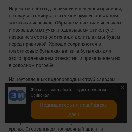
Нарезаем побеги для зимней и весенней прививки,
потому что ноябрь- это самое лучшее время для
заготовки черенков. Обрываем листья с черенков
и связываем в пучки, подвязываем этикетку с
названием сорта растения, а делить их мы будем
перед прививкой. Хорошо сохраняются в
пластиковых бутылках ветви, в бутылках для
этого проделываем отверстия, и прикапываем их
в холодном погребе.
Из неутепленных водопроводных труб сливаем
воду до наступление морозов, трубы могут
Желаете всегда быть в курсе новостей
лопнуть в морозы. Сначала закрываем запорным
Заинска?
кран, чтобы прекратить доступ воды, затем
Подпишитесь на наш Яндекс
открываем все краны и спускаем воду из труб.
Дзен
Оставляем закрытым на всю зиму запорный кран,
а открытыми оставляем спускной вентиль и
краны. Отсоединяем поливочный шланг и