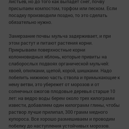
листьев, но до того как выпадет снег, почву
присыпаем компостом, торфом или песком. Если
посадку производили поздно, то это сделать
обязательно нужно.
Замерзание почвы мульча задерживает, и при
этом растут и питают растения корни.
Прикрываем поверхностные корни
колонновидных яблонь, которые привиты на
слаборослых подвоях органической мульчей:
хвоей, опилками, щепой, корой, шишками. Надо
побелить нижнюю часть ствола и примыкающие к
нему ветви, это убережет от морозов и от
солнечных ожогов плодовые деревья старше 10
лет: на ведро воды берем около трех килограмм
извести, добавляем один килограмм глины, чтобы
раствор лучше прилипал, 300 грамм медного
купороса. Все хорошо размешиваем и проводим
побелку до наступления устойчивых морозов.