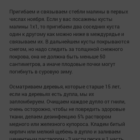
Пригибаем и связываем стебли малины в первых
числах ноября. Если у вас посажены кусты
малины 1х1, то пригибаем два соседних куста
один к другому как можно ниже в междурядье и
связываем их. В дальнейшем кусты покрываются
снегом, но надо следить за толщиной снежного
покрова, она не должна быть меньше 50
сантиметров, а иначе плодовые почки могут
погибнуть в суровую зиму.
Осматриваем деревья, которые старше 15 лет,
если на деревьях есть дупла, мы их
запломбируем. Очищаем каждое дупло от гнили,
очень осторожно, чтобы не повредить здоровые
ткани, делаем дезинфекцию 5% раствором
медного или железного купороса. Кладем битый
кирпич или мелкий щебень в дупло и заливаем
цементным раствором - 3 части песка и 1 часть