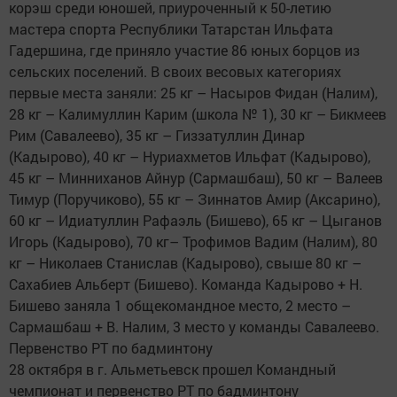
корэш среди юношей, приуроченный к 50-летию
мастера спорта Республики Татарстан Ильфата
Гадершина, где приняло участие 86 юных борцов из
сельских поселений. В своих весовых категориях
первые места заняли: 25 кг – Насыров Фидан (Налим),
28 кг – Калимуллин Карим (школа № 1), 30 кг – Бикмеев
Рим (Савалеево), 35 кг – Гиззатуллин Динар
(Кадырово), 40 кг – Нуриахметов Ильфат (Кадырово),
45 кг – Минниханов Айнур (Сармашбаш), 50 кг – Валеев
Тимур (Поручиково), 55 кг – Зиннатов Амир (Аксарино),
60 кг – Идиатуллин Рафаэль (Бишево), 65 кг – Цыганов
Игорь (Кадырово), 70 кг– Трофимов Вадим (Налим), 80
кг – Николаев Станислав (Кадырово), свыше 80 кг –
Сахабиев Альберт (Бишево). Команда Кадырово + Н.
Бишево заняла 1 общекомандное место, 2 место –
Сармашбаш + В. Налим, 3 место у команды Савалеево.
Первенство РТ по бадминтону
28 октября в г. Альметьевск прошел Командный
чемпионат и первенство РТ по бадминтону