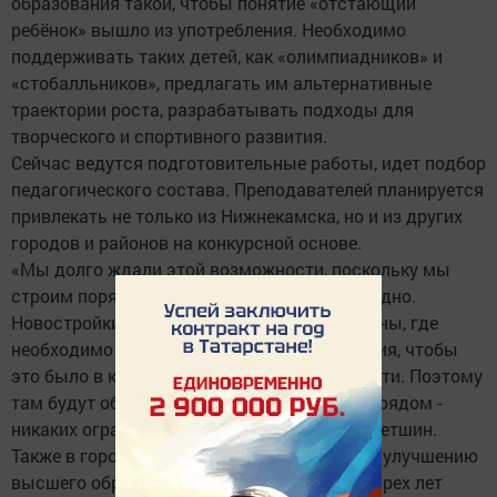
образования такой, чтобы понятие «отстающий
ребёнок» вышло из употребления. Необходимо
поддерживать таких детей, как «олимпиадников» и
«стобалльников», предлагать им альтернативные
траектории роста, разрабатывать подходы для
творческого и спортивного развития.
Сейчас ведутся подготовительные работы, идет подбор
педагогического состава. Преподавателей планируется
привлекать не только из Нижнекамска, но и из других
городов и районов на конкурсной основе.
«Мы долго ждали этой возможности, поскольку мы
строим порядка 130 тыс. кв. м жилья ежегодно.
Новостройки формируют новые микрорайоны, где
необходимо создавать условия для обучения, чтобы
это было в комфортной шаговой доступности. Поэтому
там будут обучаться все те, кто проживает рядом -
никаких ограничений», - поделился Айдар Метшин.
Также в городе уделяется особое внимание улучшению
высшего образования. На протяжении четырех лет