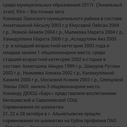
среди муниципальных образований 2017г. (Зональный
этап). Юго – Восточная лига.
Команда Заинского муниципального района в составе:
Ахметишиной Айсылу 2003 г.р Юнусовой Ляйсан 2004
г.р., Яхиной Айзили 2004 г.р., Маликова Марата 2004 г.р.,
Хамидуллина Марата 2006 г.р., Асхадуллин Аяз 2005
г.р. в младшей возрастной категории 2003 года и
младше заняла 1 общекомандное место; среди
старшей возрастной категории 2002 и старше в
составе: Ахметшина Айнура 1999 г.р., Шакуров Руслан
2002 г.р., Назмеева Алмаза 2002 г.р., Калимуллиной
Камили 2000 г.р., Московой Ксении 2003 г.р., Слепцовой
Элизы 2003. заняла 3 общекомандное место.
Команду ДЮСШ «Барс» представляли воспитанники
Бегишевской и Савалеевской СОШ.
Соревнования по шахматам
21, 22 и 28 октября в г. Альметьевске прошли
соревнования по шахматам на Кубок профкома ПАО