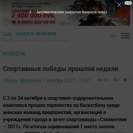
4
Автоматическое закрытие баннера через
ЗАИНСК-ИНФОРМ
16+
Газета "Новый Зай" - Заинский район
НОВОСТИ
Спортивные победы прошлой недели
Айгуль Яруллина,
1 ноября 2017 - 13:41
2211
0
0
С 2 по 24 октября в спортивно-оздоровительном
комплексе прошло первенство по баскетболу среди
женских команд предприятий, организаций и
учреждений города в зачет спартакиады «Сэламэтлек
– 2017». По итогам соревнований 1 место заняла