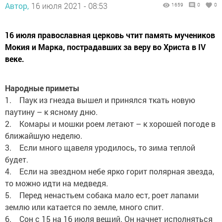
Автор,
16 июля 2021 - 08:53
1659
0
0
16 июля православная церковь чтит память мучеников
Мокия и Марка, пострадавших за веру во Христа в IV
веке.
Народные приметы
1. Паук из гнезда вышел и принялся ткать новую
паутину – к ясному дню.
2. Комары и мошки роем летают – к хорошей погоде в
ближайшую неделю.
3. Если много щавеля уродилось, то зима теплой
будет.
4. Если на звездном небе ярко горит полярная звезда,
то можно идти на медведя.
5. Перед ненастьем собака мало ест, роет лапами
землю или катается по земле, много спит.
6. Сон с 15 на 16 июля вещий. Он начнет исполняться