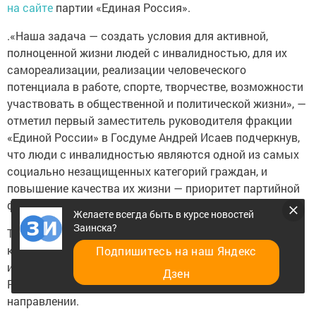
на сайте
партии «Единая Россия».
.«Наша задача — создать условия для активной,
полноценной жизни людей с инвалидностью, для их
самореализации, реализации человеческого
потенциала в работе, спорте, творчестве, возможности
участвовать в общественной и политической жизни», —
отметил первый заместитель руководителя фракции
«Единой России» в Госдуме Андрей Исаев подчеркнув,
что люди с инвалидностью являются одной из самых
социально незащищенных категорий граждан, и
повышение качества их жизни — приоритет партийной
фракции.
Желаете всегда быть в курсе новостей
Заинска?
Трудоустройство - одна из серьезных проблем, с
которой сталкивается практически каждый человек с
Подпишитесь на наш Яндекс
инвалидностью. В новом законе фракции «Единой
Дзен
России» о занятости появится норма о помощи в этом
направлении.