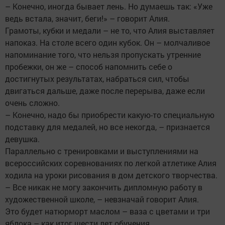
– Конечно, иногда бывает лень. Но думаешь так: «Уже
ведь встала, значит, беги!» – говорит Алия.
Грамоты, кубки и медали – не то, что Алия выставляет
напоказ. На столе всего один кубок. Он – молчаливое
напоминание того, что нельзя пропускать утренние
пробежки, он же – способ напомнить себе о
достигнутых результатах, набраться сил, чтобы
двигаться дальше, даже после перерыва, даже если
очень сложно.
– Конечно, надо бы приобрести какую-то специальную
подставку для медалей, но все некогда, – признается
девушка.
Параллельно с тренировками и выступлениями на
всероссийских соревнованиях по легкой атлетике Алия
ходила на уроки рисования в дом детского творчества.
– Все никак не могу закончить дипломную работу в
художественной школе, – невзначай говорит Алия.
Это будет натюрморт маслом – ваза с цветами и три
яблока – как итог шести лет обучения.