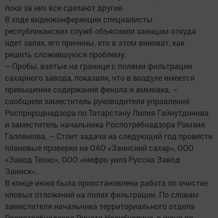
пока за них все сделают другие.
В ходе видеоконференции специалисты
республиканских служб объяснили заинцам откуда
идет запах, его причины, кто в этом виноват, как
решить сложившуюся проблему.
– Пробы, взятые на границе с полями фильтрации
сахарного завода, показали, что в воздухе имеется
превышение содержания фенола и аммиака, –
сообщили заместитель руководителя управления
Росприроднадзора по Татарстану Лилия Гайнутдинова
и заместитель начальника Роспотребнадзора Рамзия
Галлямова. – Стоит задача на следующий год провести
плановые проверки на ОАО «Заинский сахар», ООО
«Завод Техно», ООО «мефро уилз Руссиа Завод
Заинск».
В конце июня была приостановлена работа по очистке
иловых отложений на полях фильтрации. По словам
заместителя начальника территориального отдела
Роспотребнадзора Рината Насибуллина, с июня по