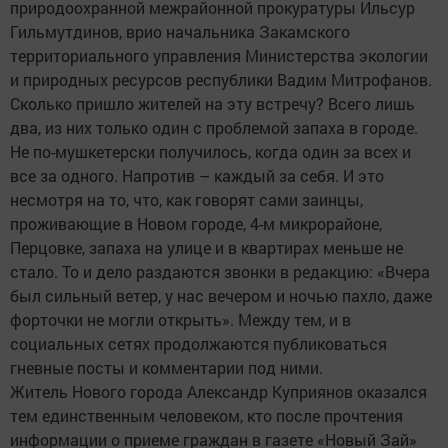
природоохранной межрайонной прокуратуры Ильсур
Гильмутдинов, врио начальника Закамского
территориального управления Министерства экологии
и природных ресурсов республики Вадим Митрофанов.
Сколько пришло жителей на эту встречу? Всего лишь
два, из них только один с проблемой запаха в городе.
Не по-мушкетерски получилось, когда один за всех и
все за одного. Напротив – каждый за себя. И это
несмотря на то, что, как говорят сами заинцы,
проживающие в Новом городе, 4-м микрорайоне,
Перцовке, запаха на улице и в квартирах меньше не
стало. То и дело раздаются звонки в редакцию: «Вчера
был сильный ветер, у нас вечером и ночью пахло, даже
форточки не могли открыть». Между тем, и в
социальных сетях продолжаются публиковаться
гневные посты и комментарии под ними.
Житель Нового города Александр Куприянов оказался
тем единственным человеком, кто после прочтения
информации о приеме граждан в газете «Новый Зай»