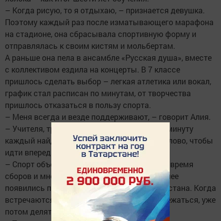
– Когда рисую, то я отдыхаю, – признается девушка.
Поэтому каждый раз после изматывающего марафона
на стадионе, она сбрасывала спортивную форму и
отправлялась к своим кистям и мольбертам.
А раньше она пела в ансамбле «Русская душа», вместе
с коллективом ездила на концерты. В 7 классе
пришлось сделать выбор – легкая атлетика или вокал,
график стал расписан по минутам, от творчества
пришлось отказаться в пользу спорта.
– Меня всегда и везде поддерживают, – говорит Алия.
– Учителя, тренеры, наставники. В нужную минуту
каждый найдет подходящее ободряющее слово, чтобы
идти вперед.
– Спорт объединяет, – уверена девушка. Во время
сборов и многочисленных соревнований у нее
появились подруги в разных городах Татарстана. Когда
встречаются, то сначала идут вместе пробежаться, уже
потом делятся сокровенным.