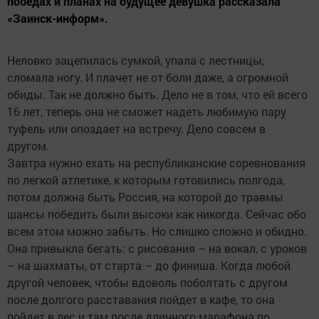
победах и планах на будущее девушка рассказала
«Заинск-информ».
Неловко зацепилась сумкой, упала с лестницы,
сломала ногу. И плачет не от боли даже, а огромной
обиды. Так не должно быть. Дело не в том, что ей всего
16 лет, теперь она не сможет надеть любимую пару
туфель или опоздает на встречу. Дело совсем в
другом.
Завтра нужно ехать на республиканские соревнования
по легкой атлетике, к которым готовились полгода,
потом должна быть Россия, на которой до травмы
шансы победить были высоки как никогда. Сейчас обо
всем этом можно забыть. Но слишко сложно и обидно.
Она привыкла бегать: с рисования – на вокал, с уроков
– на шахматы, от старта – до финиша. Когда любой
другой человек, чтобы вдоволь поболтать с другом
после долгого расставания пойдет в кафе, то она
пойдет в лес и там после длинного марафона по