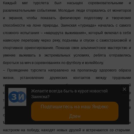
Каждый миг турслета был насыщен соревновательными и
развлекательными событиями. Молодые люди оторвались от мониторов
и экранов, чтобы показать физическую подготовку и творческие
способности на лоне природы. Заинская «туриада» началась с самого
сложного испытания – «маршрута выживания», который включал в себя
навесную переправу через реку, подъемы и спуски с самостраховкой и
спортивное ориентирование. Показав свое альпинистское мастерство и
умение выживать в экстремальных условиях, ребята отправились
бороться за мяч в соревнованиях по футболу и волейболу.
– Проведение турслета направлено на пропаганду здорового образа
жизни, установление дружеских контактов между трудовыми
коллективами, воспитание навыков бережного отношения к окружающей
Желаете всегда быть в курсе новостей
среде, – отмечает руководитель туристического клуба «Факел», куратор
Заинска?
турслета Екатерина Бикмеева. – Традиция проводить в Заинском районе
Подпишитесь на наш Яндекс
летние турслеты для молодежи зародилась в 2009 году, мы стараемся её
Дзен
сохранить.
Многие сюда приезжают не первый год, с большим удовольствием и
настроем на победу, находят новых друзей и встречаются со старыми.