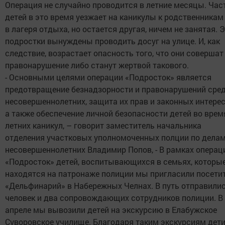
Операция не случайно проводится в летние месяцы. Час
детей в это время уезжает на каникулы к родственникам
в лагеря отдыха, но остается другая, ничем не занятая. 
подростки вынуждены проводить досуг на улице. И, как
следствие, возрастает опасность того, что они совершат
правонарушение либо станут жертвой такового.
- Основными целями операции «Подросток» является
предотвращение безнадзорности и правонарушений сре
несовершеннолетних, защита их прав и законных интерес
а также обеспечение личной безопасности детей во врем
летних каникул, – говорит заместитель начальника
отделения участковых уполномоченных полции по дела
несовершеннолетних Владимир Попов, - В рамках операц
«Подросток» детей, воспитывающихся в семьях, которы
находятся на патронаже полиции мы пригласили посети
«Дельфинарий» в Набережных Челнах. В путь отправилис
человек и два сопровождающих сотрудников полиции. В
апреле мы вывозили детей на экскурсию в Елабужское
Суворовское училище. Благодаря таким экскурсиям дет