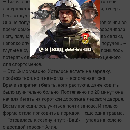
– Тяжело после травмы, когда ты видишь, что твои
соперники, которых ты с легкостью обгоняла, теперь
бегают лучше, чем ты, – говорит Алия.
Она не получила ни одной травмы на тренировке или во
время самостоятельной пробежки. Она подворачивала
ногу, получала растяжение голеностопа, рвала связки,
неловко спускаясь с лестницы, цепляясь за поручень –
глупые в сущности ситуации, из-за которых пришлось
потерять слишком много времени. Особенно ценного
для спортсменов.
– Это было ужасно. Хотелось встать на зарядку,
пробежаться, но я не могла, – вспоминает она.
Врачи запретили бегать, нога распухла, даже ходить
было мучительно больно. Постепенно по 20 минут она
начала бегать на короткой дорожке в ледовом дворце.
Всему приходилось учиться почти заново. И только
форма стала приходить в порядок – еще одна травма.
– Готовилась к сезону и тут: «Бац!» – упала на колено, –
с досадой говорит Алия.