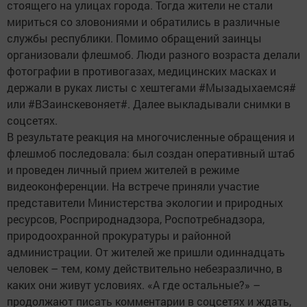
стоящего на улицах города. Тогда жители не стали
мириться со зловониями и обратились в различные
службы республики. Помимо обращений заинцы
организовали флешмоб. Люди разного возраста делали
фотографии в противогазах, медицинских масках и
держали в руках листы с хештегами #Мызадыхаемся#
или #ВЗаинскевоняет#. Далее выкладывали снимки в
соцсетях.
В результате реакция на многочисленные обращения и
флешмоб последовала: был создан оперативный штаб
и проведен личный прием жителей в режиме
видеоконференции. На встрече приняли участие
представители Министерства экологии и природных
ресурсов, Росприроднадзора, Роспотребнадзора,
природоохранной прокуратуры и районной
администрации. От жителей же пришли одиннадцать
человек – тем, кому действительно небезразлично, в
каких они живут условиях. «А где остальные?» –
продолжают писать комментарии в соцсетях и ждать,