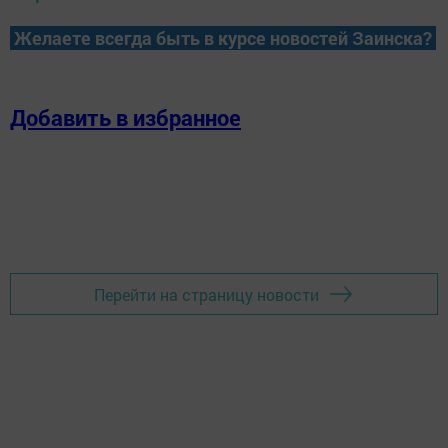
Среди победителей конкурса и тех, кто отличился на
уборке зерновых, – Николай Асаков из ООО «Борнак»
Балтасинского района. Он работает комбайнером уже
25 лет, трудится на комбайне СК-5 «Нива». «В этом году
мы получили хороший урожай, и техника не подвела,
работала исправно, хотя и были мелкие поломки. Но
сложности устраняли своевременно. Правда, дожди
помешали немного работе», – рассказал он
корреспонденту ИА «Татар-информ».