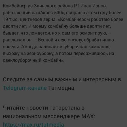
конкурса на гранты по 100 тыс. рублей за самые
высокие производственные показатели при уборке
зерна. Мы понимаем ваш образ жизни, разделяем ваши
чувства. Сколько пыли нужно проглотить, чтобы
получить 5 млн т хлеба! Хочу искренне поблагодарить
вас. Вы – настоящие самоотверженные хлеборобы
Татарстана. Мы с вами сильны. Мы вами горды. У
татарстанского хлеба есть прекрасное будущее», –
добавил вице-премьер.