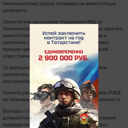
Нижнекамскому району переведен на нижестоящую
должность.
Заместитель начальника Управления МВД по
Нижнекамскому району – начальник полиции, двое его
заместителей, начальник уголовного розыска и
начальник службы участковых уполномоченных
полиции привлечены к строгой дисциплинарной
ответственности.
За допущенные нарушения еще 10 сотрудников
привлечены к различным дисциплинарным
взысканиям.
Принято решение об освобождении начальника УМВД
по Нижнекамскому району от занимаемой должности.
Выводы о том, имело ли место превышение
должностных полномочий, будут сделаны во время
предварительного следствия, которое проводит