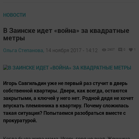
Комбайнер из Заинского района РТ Иван Ионов,
работающий на «Акрос-530», собрал в этом году более
19 тыс. центнеров зерна. «Комбайнером работаю более
десяти лет. И моему комбайну больше десяти лет,
бывает, что ломается, но я сам его ремонтирую, –
рассказал он. – Весной я сею свеклу, обрабатываю
посевы. А когда начинается уборочная кампания,
выхожу на зерноуборку, а потом пересаживаюсь на
свеклоуборочный комбайн».