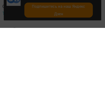
Перейти на страницу новости
Подпишитесь на наш Яндекс
Дзен
НОВОСТИ
В Заинске идет «война» за квадратные
метры
Ольга Степанова,
14 ноября 2017 - 14:12
2907
0
1
Игорь Савгильдин уже не первый раз стучит в дверь