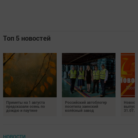
Топ 5 новостей
Приметы на 1 августа
Российский автоблогер
Новост
предсказали осень по
посетила заинский
выпуск
дождю и паутине
колёсный завод
31.07.2
НОВОСТИ