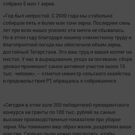
Согласно условиям конкурса, техника, на которой
работают комбайнеры, была поделена на группы в
зависимости от ее производительности. Также было
решено разделить по группам комбайнеров,
работающих на самоходных косилках.
В своей приветственной речи на торжественном
мероприятии глава Минсельхозпрода РТ Марат
Ахметов напомнил, что в республике в этом году
собрано 5 млн т зерна.
«Год был непростой. С 2000 года мы стабильно
собирали пять и более млн тонн зерна. Последние семь
лет при всех наших усилиях эта мечта не сбывалась.
Но в этом году благодаря нашему совместному труду и
благоприятной погоде мы обеспечили объем зерна,
достойный Татарстана. Это ваш труд и ваших коллег на