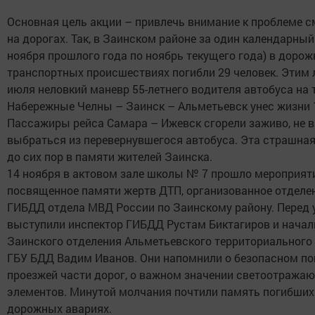
Основная цель акции – привлечь внимание к проблеме 
на дорогах. Так, в Заинском районе за один календарный 
ноября прошлого года по ноябрь текущего года) в дорож
транспортных происшествиях погибли 29 человек. Этим 
июля неловкий маневр 55-летнего водителя автобуса на 
Набережные Челны – Заинск – Альметьевск унес жизни 1
Пассажиры рейса Самара – Ижевск сгорели заживо, не в
выбраться из перевернувшегося автобуса. Эта страшная
до сих пор в памяти жителей Заинска.
14 ноября в актовом зале школы № 7 прошло мероприяти
посвященное памяти жертв ДТП, организованное отделе
ГИБДД отдела МВД России по Заинскому району. Перед
выступили инспектор ГИБДД Рустам Биктагиров и начал
Заинского отделения Альметьевского территориального
ГБУ БДД Вадим Иванов. Они напомнили о безопасном по
проезжей части дорог, о важном значении светоотража
элементов. Минутой молчания почтили память погибших
дорожных авариях.