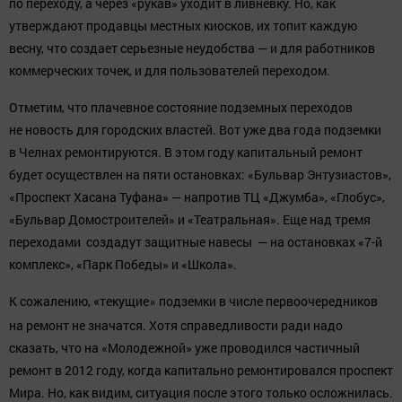
по переходу, а через «рукав» уходит в ливневку. Но, как
утверждают продавцы местных киосков, их топит каждую
весну, что создает серьезные неудобства — и для работников
коммерческих точек, и для пользователей переходом.
Отметим, что плачевное состояние подземных переходов
не новость для городских властей. Вот уже два года подземки
в Челнах ремонтируются. В этом году капитальный ремонт
будет осуществлен на пяти остановках: «Бульвар Энтузиастов»,
«Проспект Хасана Туфана» — напротив ТЦ «Джумба», «Глобус»,
«Бульвар Домостроителей» и «Театральная». Еще над тремя
переходами создадут защитные навесы — на остановках «7-й
комплекс», «Парк Победы» и «Школа».
К сожалению,
«
текущие
подземки в числе первоочередников
»
на ремонт не значатся. Хотя справедливости ради надо
сказать, что на «Молодежной» уже проводился частичный
ремонт в 2012 году, когда капитально ремонтировался проспект
Мира. Но, как видим, ситуация после этого только осложнилась.