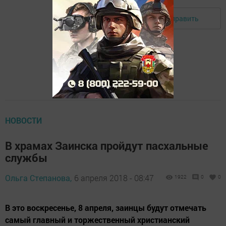
Отправить
Авторизоваться
НОВОСТИ
В храмах Заинска пройдут пасхальные
службы
Ольга Степанова,
6 апреля 2018 - 08:47
1922
0
0
В это воскресенье, 8 апреля, заинцы будут отмечать
самый главный и торжественный христианский