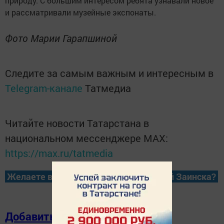
природу. С большим интересом ребята узнавали новое
и рассматривали музейные экспонаты.
Фото Марии Гарапшиной
Следите за самым важным и интересным в
Telegram-канале
Татмедиа
Читайте новости Татарстана в
национальном мессенджере MАХ:
https://max.ru/tatmedia
Желаете всегда быть в курсе новостей Заинска?
Добавить в избранное