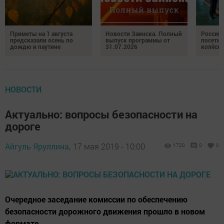
Приметы на 1 августа
Новости Заинска. Полный
Российс
предсказали осень по
выпуск программы от
посетил
дождю и паутине
31.07.2026
колёсн
НОВОСТИ
Актуально: вопросы безопасности на
дороге
Айгуль Яруллина,
17 мая 2019 - 10:00
1720
0
0
Очередное заседание комиссии по обеспечению
безопасности дорожного движения прошло в новом
формате.