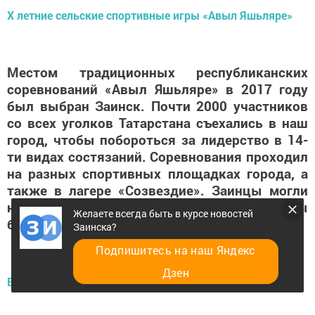
Х летние сельские спортивные игры «Авыл Яшьляре»
Местом традиционных республиканских
соревнований «Авыл Яшьляре» в 2017 году
был выбран Заинск. Почти 2000 участников
со всех уголков Татарстана съехались в наш
город, чтобы побороться за лидерство в 14-
ти видах состязаний. Соревнования проходил
на разных спортивных площадках города, а
также в лагере «Созвездие». Заинцы могли
наблюдать за играми и болеть за команды
Желаете всегда быть в курсе новостей
бесплатно.
Заинска?
Подпишитесь на наш Яндекс
Дзен
Возвращение конкурса красоты «Заиночка»