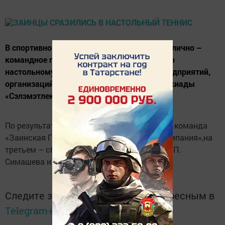
В спортивном зале ДК «Энергетик» прошло лично –
командное первенство Заинского района по
настольному теннису среди работников предприятий,
организаций и учреждений в зачет Спартакиады
«Сэлэмэтлек-2017».
По результатам Первенства 1 место заняла команда
«Заинская ГРЭС», на втором – «Сетевая компания»,на
третьем – сборные спортивных школ им. Ф.П.
Симашева и «Зай».
Следите за самым важным и интересным в
Telegram-канале
Татмедиа