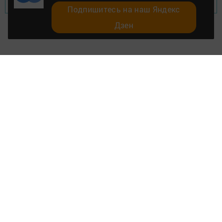
Перейти на страницу новости
Подпишитесь на наш Яндекс
Дзен
Главная
Разное