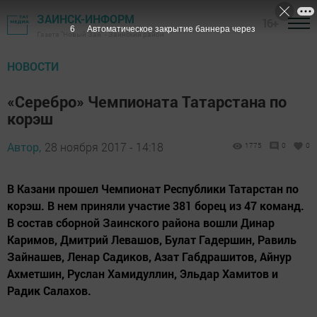
ЗАИНСК-ИНФОРМ
16+
5
Автоматическое закрытие баннера через
Газета "Новый Зай" - Заинский район
НОВОСТИ
«Серебро» Чемпионата Татарстана по
корэш
Автор,
28 ноября 2017 - 14:18
1775
0
0
В Казани прошел Чемпионат Республики Татарстан по
корэш. В нем приняли участие 381 борец из 47 команд.
В состав сборной Заинского района вошли Динар
Каримов, Дмитрий Левашов, Булат Гадершин, Равиль
Зайнашев, Ленар Садиков, Азат Габдрашитов, Айнур
Ахметшин, Руслан Хамидуллин, Эльдар Хамитов и
Радик Салахов.