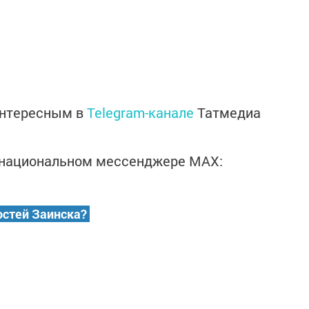
интересным в
Telegram-канале
Татмедиа
в национальном мессенджере MАХ:
остей Заинска?