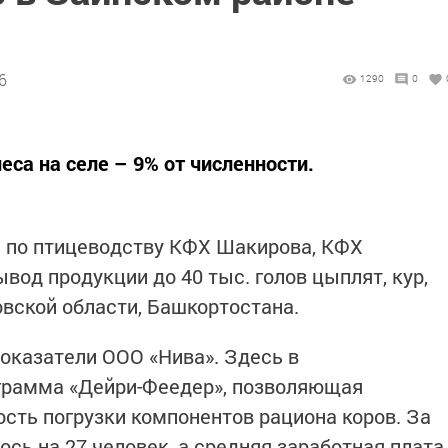
6
1290
0
са на селе – 9% от численности.
 по птицеводству КФХ Шакирова, КФХ
од продукции до 40 тыс. голов цыплят, кур,
овской области, Башкортостана.
оказатели ООО «Нива». Здесь в
грамма «Дейри-Феедер», позволяющая
сть погрузки компонентов рациона коров. За
ось на 27 человек, а средняя заработная плата