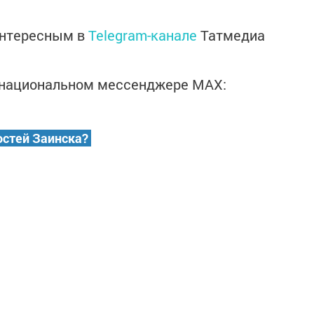
интересным в
Telegram-канале
Татмедиа
в национальном мессенджере MАХ:
остей Заинска?