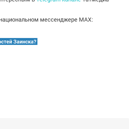
в национальном мессенджере MАХ:
остей Заинска?