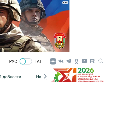
РУС
ТАТ
й доблести
Нацпроекты
Поколение будущего