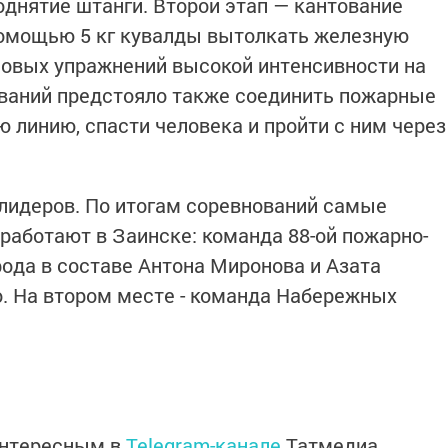
однятие штанги. Второй этап — кантование
 помощью 5 кг кувалды вытолкать железную
ловых упражнений высокой интенсивности на
ований предстояло также соединить пожарные
 линию, спасти человека и пройти с ним через
лидеров. По итогам соревнований самые
аботают в Заинске: команда 88-ой пожарно-
рода в составе Антона Миронова и Азата
. На втором месте - команда Набережных
й
интересным в
Telegram-канале
Татмедиа