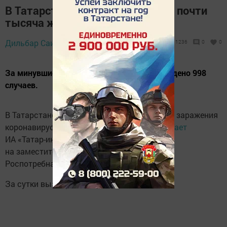
В Татарстане Covid-19 заболели почти
тысяча жителей
16 сентября 2022 -
Дильбар Саитова,
1236
0
0
12:28
За минувшие сутки в республике подтверждено 998
случаев.
В Татарстане за сyтки выявили 998 случаев заражения
коронавирусной инфекцией. Об этом
сообщает
ИА «Татар-информ» со ссылкой
на заместителя руководителя Управления
Роспотребнадзора по РТ Любовь Авдонину.
За сутки выздорoвело 1573 пациента.