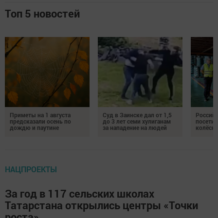
Топ 5 новостей
Приметы на 1 августа
Суд в Заинске дал от 1,5
Российс
предсказали осень по
до 3 лет семи хулиганам
посетил
дождю и паутине
за нападение на людей
колёсн
НАЦПРОЕКТЫ
За год в 117 сельских школах
Татарстана открылись центры «Точки
роста»