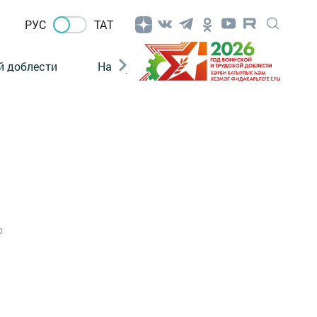
РУС
ТАТ
й доблести
Нацпроекты
Поколение будущего
0