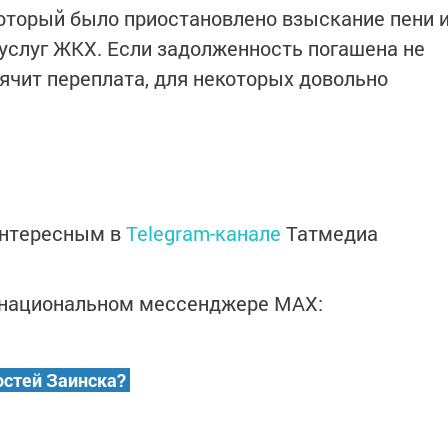
 который было приостановлено взыскание пени 
услуг ЖКХ. Если задолженность погашена не
аячит переплата, для некоторых довольно
интересным в
Telegram-канале
Татмедиа
в национальном мессенджере MАХ:
остей Заинска?