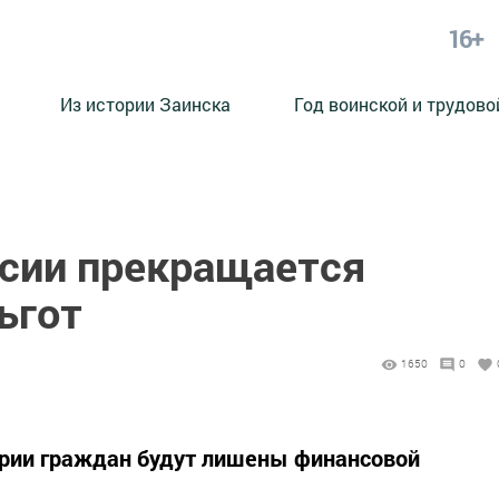
16+
Из истории Заинска
Год воинской и трудово
ссии прекращается
ьгот
1650
0
ории граждан будут лишены финансовой