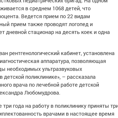
астковых педиатрических бригад. На одном
живается в среднем 1068 детей, что
роцента. Ведется прием по 22 видам
ный прием также проводят логопед и
т дневной стационар на десять коек и одна
ван рентгенологический кабинет, установлена
диагностическая аппаратура, позволяющая
иды необходимых ультразвуковых
в детской поликлинике», – рассказала
ного врача по лечебной работе детской
лександра Любомудрова.
е три года на работу в поликлинику приняты тр
омплектованность врачами в настоящее время