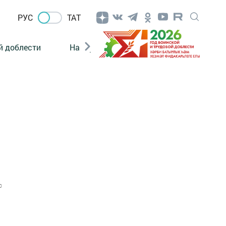
РУС
ТАТ
й доблести
Нацпроекты
Поколение будущего
0