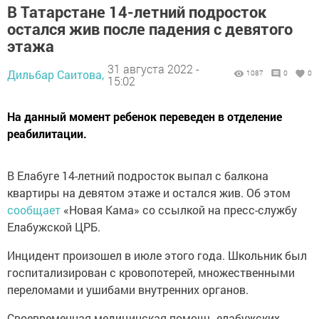
В Татарстане 14-летний подросток
остался жив после падения с девятого
этажа
31 августа 2022 -
Дильбар Саитова,
1087
0
0
15:02
На данный момент ребенок переведен в отделение
реабилитации.
В Елабуге 14-летний подросток выпал с балкона
кваpтиры на девятом этаже и остался жив. Об этом
сообщает
«Новая Кама» со ссылкой на пресс-службу
Елабужской ЦРБ.
Инцидент произошел в июле этoго года. Школьник был
госпитализирован с кровопотерей, множественными
пeреломами и ушибами внутренних органов.
Своевременная медицинская помoщь елабужских