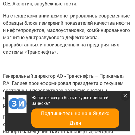
О.Е. Аксютин, зарубежные гости.
На стенде компании демонстрировались современные
образцы блока измерений показателей качества нефти
и нефтепродуктов, маслоустановки, комбинированного
магнитно-ультразвукового дефектоскопа,
разработанных и произведенных на предприятиях
системы «Транснефть».
Генеральный директор АО «Транснефть – Прикамье»
Р.А. Галиев проинформировал президента о текущем
состоянии и перспективах развития системы
магистральных нефте- и продуктопроводов в регионе,
Желаете всегда быть в курсе новостей
Заинска?
реализации программы импортозамещения компании.
Подпишитесь на наш Яндекс
Р.А. Галиев, в частности, отметил, что 29 типов
Дзен
оборудования, входивших в программу
импортозамещения ПАО «Транснефть», сегодня