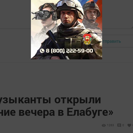
Отправить
Авторизоваться
зыканты открыли
ие вечера в Елабуге»
1263
0