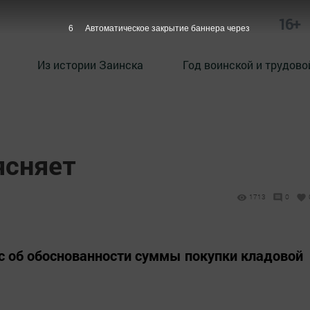
16+
5
Автоматическое закрытие баннера через
Из истории Заинска
Год воинской и трудово
ясняет
1713
0
ос об обоснованности суммы покупки кладовой