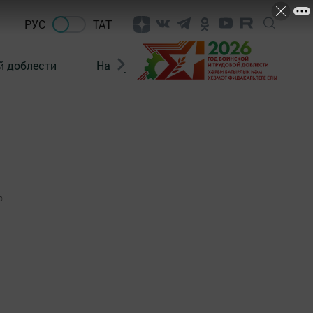
РУС
ТАТ
й доблести
Нацпроекты
Поколение будущего
0