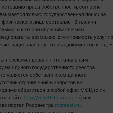
егистрацию права собственности, согласно
 взимается только государственная пошлина.
я физического лица составляет 2 тысячи
сумма, о которой спрашивает к нам
едполагать: возможно, это стоимость услуг п
гистрационная подготовка документов и т.д. –
бы порекомендовала потенциальным
у из Единого государственного реестра
кто является собственником данного
утствии ограничений и запретов на
ходимо обратиться в любой офис МФЦ (с их
 на сайте
http://mfc16.tatarstan.ru
) или
рез портал Росреестра
rosreestr.ru
.
опросы всегда можно задать по