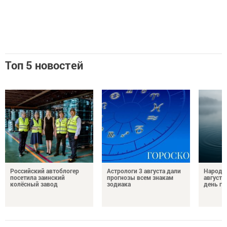
Топ 5 новостей
Российский автоблогер
Астрологи 3 августа дали
Народн
посетила заинский
прогнозы всем знакам
августа
колёсный завод
зодиака
день гр