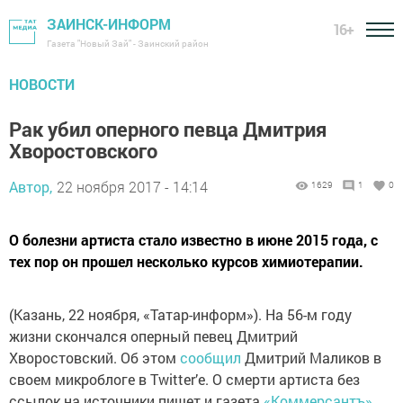
ЗАИНСК-ИНФОРМ
16+
Газета "Новый Зай" - Заинский район
НОВОСТИ
Рак убил оперного певца Дмитрия
Хворостовского
Автор,
22 ноября 2017 - 14:14
1629
1
0
О болезни артиста стало известно в июне 2015 года, с
тех пор он прошел несколько курсов химиотерапии.
(Казань, 22 ноября, «Татар-информ»). На 56-м году
жизни скончался оперный певец Дмитрий
Хворостовский. Об этом
сообщил
Дмитрий Маликов в
своем микроблоге в Twitter’е. О смерти артиста без
ссылок на источники пишет и газета
«Коммерсантъ»
.