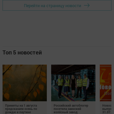
Перейти на страницу новости
Топ 5 новостей
Приметы на 1 августа
Российский автоблогер
Новост
предсказали осень по
посетила заинский
выпуск
дождю и паутине
колёсный завод
31.07.2