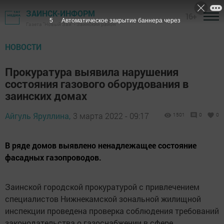
ЗАИНСК-ИНФОРМ
16+
4
Автоматическое закрытие баннера через
Газета "Новый Зай" - Заинский район
НОВОСТИ
Прокуратура выявила нарушения
состояния газового оборудования в
заинских домах
Айгуль Яруллина,
3 марта 2022 - 09:17
1501
0
0
В ряде домов выявлено ненадлежащее состояние
фасадных газопроводов.
Заинской городской прокуратурой с привлечением
специалистов Нижнекамской зональной жилищной
инспекции проведена проверка соблюдения требований
законодательства о газоснабжении в сфере