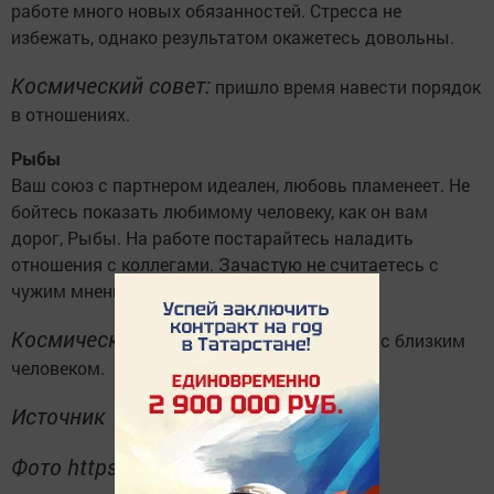
работе много новых обязанностей. Стресса не
избежать, однако результатом окажетесь довольны.
Космический совет:
пришло время навести порядок
в отношениях.
Рыбы
Ваш союз с партнером идеален, любовь пламенеет. Не
бойтесь показать любимому человеку, как он вам
дорог, Рыбы. На работе постарайтесь наладить
отношения с коллегами. Зачастую не считаетесь с
чужим мнением, отсюда и неприятности.
Космический совет:
будьте искренними с близким
человеком.
Источник
Фото https://pixabay.com/ru/