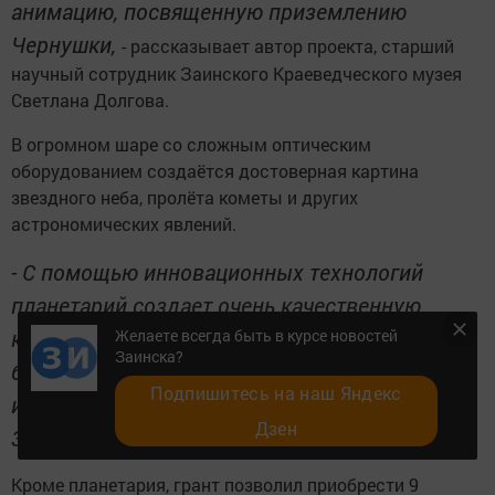
анимацию, посвященную приземлению
Чернушки,
- рассказывает автор проекта, старший
научный сотрудник Заинского Краеведческого музея
Светлана Долгова.
В огромном шаре со сложным оптическим
оборудованием создаётся достоверная картина
звездного неба, пролёта кометы и других
астрономических явлений.
- С помощью инновационных технологий
планетарий создает очень качественную
картинку всего того, о чем должно знать
Желаете всегда быть в курсе новостей
Заинска?
будущее поколение. С его помощью можно
Подпишитесь на наш Яндекс
изучать настоящее, прошлое и будущее нашей
Дзен
Земли,
- говорит Светлана Долгова.
Кроме планетария, грант позволил приобрести 9