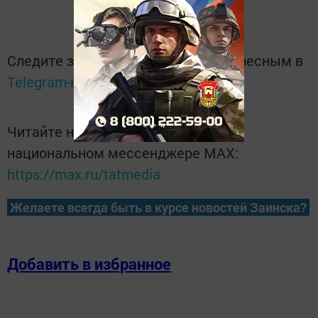
Следите за самым важным и интересным в
Telegram-канале
Татмедиа
Читайте новости Татарстана в
национальном мессенджере MАХ:
https://max.ru/tatmedia
Желаете всегда быть в курсе новостей Заинска?
Добавить в избранное