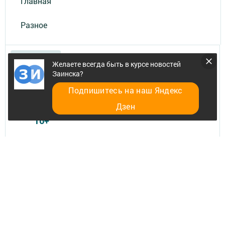
Главная
Разное
Желаете всегда быть в курсе новостей
Заинска?
Подпишитесь на наш Яндекс
Телефон АО «ТАТМЕДИА»:
(843) 222 09 84
Дзен
16+
© 2011 - 2026. Заинск-информ. Все права защищены.
© ТАТМЕДИА. Все материалы, размещенные на сайте, защищены
законом.
Перепечатка, воспроизведение и распространение в любом объеме
информации,
размещенной на сайте, возможна только с письменного согласия
редакций СМИ.
При поддержке Республиканского агентства по печати и массовым
коммуникациям.
Сетевое издание: «Заинск-информ» зарегистрировано Федеральной