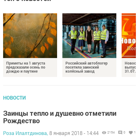
Приметы на 1 августа
Российский автоблогер
Новост
предсказали осень по
посетила заинский
выпуск
дождю и паутине
колёсный завод
31.07.2
НОВОСТИ
Заинцы тепло и душевно отметили
Рождество
Роза Илалтдинова,
8 января 2018 - 14:44
2154
0
1