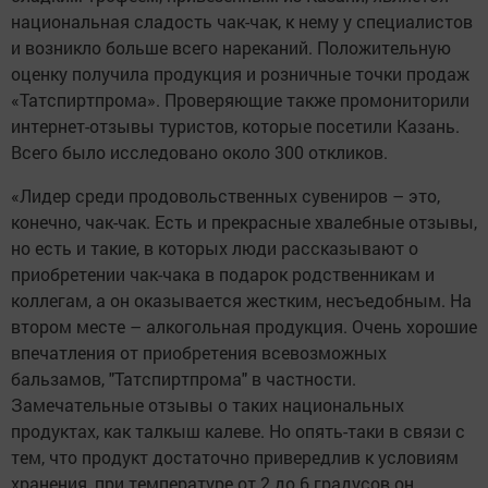
национальная сладость чак-чак, к нему у специалистов
и возникло больше всего нареканий. Положительную
оценку получила продукция и розничные точки продаж
«Татспиртпрома». Проверяющие также промониторили
интернет-отзывы туристов, которые посетили Казань.
Всего было исследовано около 300 откликов.
«Лидер среди продовольственных сувениров – это,
конечно, чак-чак. Есть и прекрасные хвалебные отзывы,
но есть и такие, в которых люди рассказывают о
приобретении чак-чака в подарок родственникам и
коллегам, а он оказывается жестким, несъедобным. На
втором месте – алкогольная продукция. Очень хорошие
впечатления от приобретения всевозможных
бальзамов, "Татспиртпрома" в частности.
Замечательные отзывы о таких национальных
продуктах, как талкыш калеве. Но опять-таки в связи с
тем, что продукт достаточно привередлив к условиям
хранения, при температуре от 2 до 6 градусов он