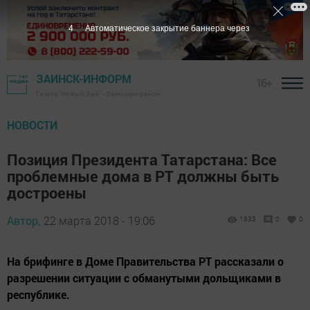
3
Автоматическое закрытие баннера через
ЗАИНСК-ИНФОРМ
16+
Газета "Новый Зай" - Заинский район
НОВОСТИ
Позиция Президента Татарстана: Все
проблемные дома в РТ должны быть
достроены
Автор,
22 марта 2018 - 19:06
1833
0
0
На брифинге в Доме Правительства РТ рассказали о
разрешении ситуации с обманутыми дольщиками в
республике.