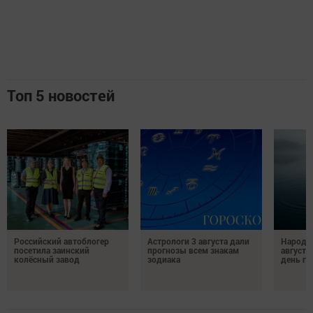
Топ 5 новостей
Российский автоблогер
Астрологи 3 августа дали
Народн
посетила заинский
прогнозы всем знакам
августа
колёсный завод
зодиака
день гр