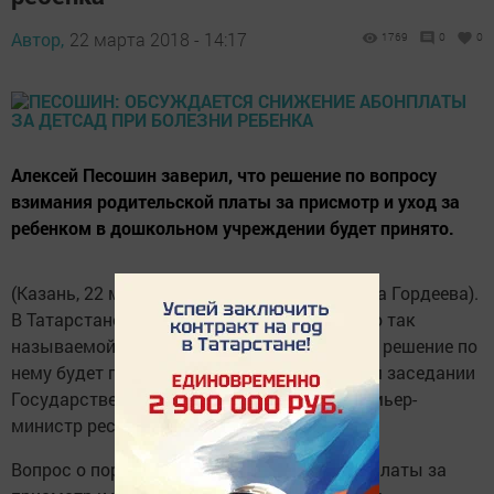
Автор,
22 марта 2018 - 14:17
1769
0
0
Алексей Песошин заверил, что решение по вопросу
взимания родительской платы за присмотр и уход за
ребенком в дошкольном учреждении будет принято.
(Казань, 22 марта, «Татар-информ», Надежда Гордеева).
В Татарстане ведется проработка вопроса о так
называемой абонентской плате в детсадах, решение по
нему будет принято. Об этом заявил на 36-м заседании
Государственного Совета РТ V созыва Премьер-
министр республики Алексей Песошин.
Вопрос о порядке взимания родительской платы за