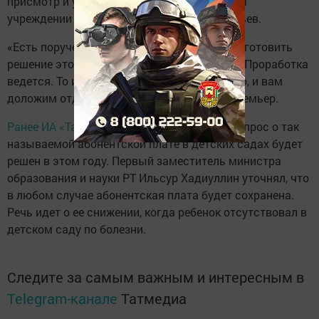
присмотр и уход за ребенком в дошкольном
учреждении поднял депутат Артем Прокофьев.
«Есть поручение Рустама Минниханова подготовить
решение этого вопроса. Вопрос такой есть. Проработка
ведется. То или иное решение будет принято, и вам
доложим отдельно», – ответил депутату Премьер.
Ранее ИА «Татар-информ» сообщало
, что вопрос о так
называемой абонентской плате в детских садах будет
решен в этом году. Первый заместитель министра
образования и науки РТ Ильсур Хадиуллин уточнял, что
в любом случае абонентская плата будет сохранена.
Речь идет о ее снижении, когда ребенок отсутствовал в
детском саду по болезни.
Следите за самым важным и интересным в
Telegram-канале
Татмедиа