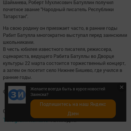
Шаймиева, Роберт Мухлисович Батуллин получил
почетное звание "Народный писатель Республики
Татарстан".
На свою родину он приезжает часто, в ранние годы
Рабит Батулла многократно выступал перед заинскими
школьниками.
В честь юбилея известного писателя, режиссера,
сценариста, ведущего Рабита Батуллы во Дворце
культуры 22 марта состоится торжественный концерт,
а затем он посетит село Нижнее Бишево, где учился в
ранние годы.
Желаете всегда быть в курсе новостей
фото автора
Заинска?
Подпишитесь на наш Яндекс
Следите за самым важным и интересным в
Дзен
Telegram-канале
Татмедиа