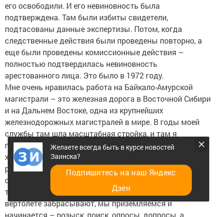
его освободили. И его невиновность была
подтверждена. Там были избиты свидетели,
подтасованы данные экспертизы. Потом, когда
следственные действия были проведены повторно, а
еще были проведены комиссионные действия –
полностью подтвердилась невиновность
арестованного лица. Это было в 1972 году.
Мне очень нравилась работа на Байкало-Амурской
магистрали – это железная дорога в Восточной Сибири
и на Дальнем Востоке, одна из крупнейших
железнодорожных магистралей в мире. В годы моей
службы там шла масштабная стройка, и там я
приобрел большой опыт следовательской работы. И
Желаете всегда быть в курсе новостей
Заинска?
хотя мы, сотрудники милиции шпалы не носили,
рельсы не устанавливали, но охраняли мирный труд
Подпишитесь на наш Яндекс
строителей. Бывало, если случится происшествие на
Дзен
трассе, нас – следственно оперативную группу туда на
вертолете забрасывают, мы приземляемся и
начинается – розыск, поиск, опросы, допросы, а