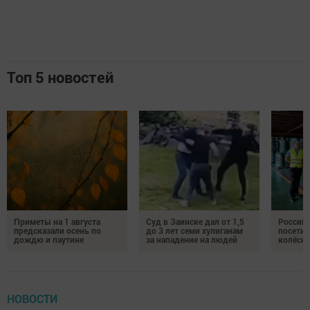
Топ 5 новостей
Приметы на 1 августа
Суд в Заинске дал от 1,5
Российс
предсказали осень по
до 3 лет семи хулиганам
посетил
дождю и паутине
за нападение на людей
колёсн
НОВОСТИ