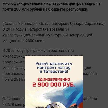
многофункциональных культурных центров выделят
почти 280 млн рублей из бюджета республики.
(Казань, 26 января, «Татар-информ», Динара Сиразеева).
В 2017 году в Татарстане возвели 31
многофункциональный культурный центр общей
мощностью 2600 мест.
В 2018 году Программа строительства
многофункциональных культурных центров
продолжится. Планируется построить 28
многофункциональных центров. На реализацию
программы из республиканского бюджета выделят
почти 281,89 млн рублей.
Для сравнения – в 2017 году на эти цели выделили
282,38 млн рублей.