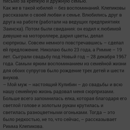
письмо за крепкую и дружную семью.
Как же в такой юбилей – без воспоминаний. Клепиковы
рассказали о своей любви и семье. Влюбились друг в
друга на работе (работали на ведущих предприятиях
Заинска). Потом были свидания: он ездил к любимой
девушке на мотороллере, дарил цветы, делал
сюрпризы. Совсем немного повстречавшись – сделал
ей предложение. Николаю было 23 года, а Римме – 19
лет. Сыграли свадьбу под Новый год – 28 декабря 1967
года. Самым ярким воспоминанием из семейной жизни
для обоих супругов было рождение трех детей и шести
внуков.
– Мой муж – настоящий Кулибин – до свадьбы и всю
нашу семейную жизнь радовал меня сюрпризами.
Больше всего запомнилась елка, которая благодаря его
светлой голове и золотым рукам крутилась и
светилась разноцветными огоньками. Тогда – это
было редкостью, не то, что сейчас, – рассказывает
Римма Клепикова.