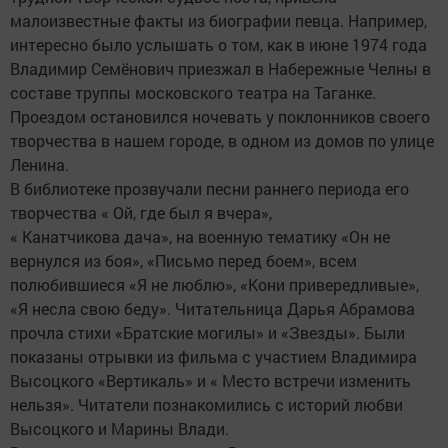
малоизвестные факты из биографии певца. Например,
интересно было услышать о том, как в июне 1974 года
Владимир Семёнович приезжал в Набережные Челны в
составе труппы московского театра на Таганке.
Проездом остановился ночевать у поклонников своего
творчества в нашем городе, в одном из домов по улице
Ленина.
В библиотеке прозвучали песни раннего периода его
творчества « Ой, где был я вчера»,
« Канатчикова дача», на военную тематику «Он не
вернулся из боя», «Письмо перед боем», всем
полюбившиеся «Я не люблю», «Кони привередливые»,
«Я несла свою беду». Читательница Дарья Абрамова
прочла стихи «Братские могилы» и «Звезды». Были
показаны отрывки из фильма с участием Владимира
Высоцкого «Вертикаль» и « Место встречи изменить
нельзя». Читатели познакомились с историй любви
Высоцкого и Марины Влади.