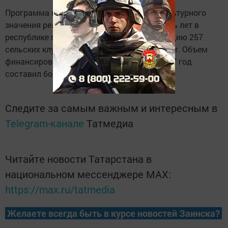
Программа по строительству объектов культурного
значения реализуется с 2012 года. За шесть лет в
республике построили и ввели в эксплуатацию 257
сельских клубов более чем на 41,5 тыс. мест. Объем
финансирования программы с 2012 по 2017 год
составил более 2,6 млрд рублей.
Следите за самым важным и интересным в
Telegram-канале
Татмедиа
Читайте новости Татарстана в
национальном мессенджере MАХ:
https://max.ru/tatmedia
Желаете всегда быть в курсе новостей Заинска?