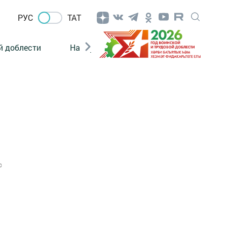
РУС
ТАТ
й доблести
Нацпроекты
Поколение будущего
0