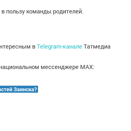
 в пользу команды родителей.
интересным в
Telegram-канале
Татмедиа
в национальном мессенджере MАХ:
остей Заинска?