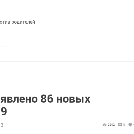
ыявлено 86 новых
19
33
2202
0