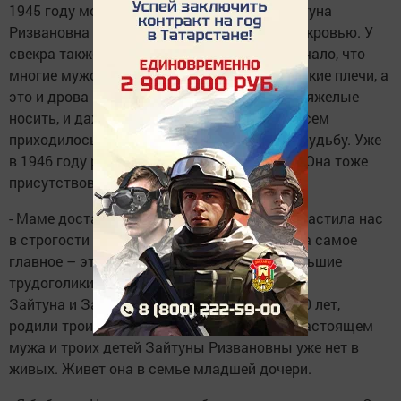
1945 году молодые поженились. Жила Зайтуна
Ризвановна в одном доме со свекром и свекровью. У
свекра также не было одной руки. Это означало, что
многие мужские обязанности легли на женские плечи, а
это и дрова приготовить на зиму, и мешки тяжелые
носить, и даже овцу зарезать на мясо. Со всем
приходилось справляться и не роптать на судьбу. Уже
в 1946 году родилась первая дочь Рамзия. Она тоже
присутствовала на юбилее мамы.
- Маме досталась нелегкая судьба, но она растила нас
в строгости и учила всему, что знает сама, а самое
главное – это труду! Все в нашей семье большие
трудоголики, - рассказывает она.
Зайтуна и Заки Нуриевы вместе прожили 50 лет,
родили троих сыновей и троих дочерей. В настоящем
мужа и троих детей Зайтуны Ризвановны уже нет в
живых. Живет она в семье младшей дочери.