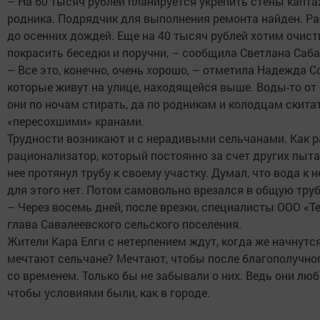
– На 60 тысяч рублей планируется укрепить стены капта
родника. Подрядчик для выполнения ремонта найден. Ра
до осенних дождей. Еще на 40 тысяч рублей хотим очисти
покрасить беседки и поручни, – сообщила Светлана Саб
– Все это, конечно, очень хорошо, – отметила Надежда С
которые живут на улице, находящейся выше. Воды-то от э
они по ночам стирать, да по родникам и колодцам скита
«пересохшими» кранами.
Трудности возникают и с нерадивыми сельчанами. Как рас
рационализатор, который постоянно за счет других пытае
нее протянул трубу к своему участку. Думал, что вода к 
для этого нет. Потом самовольно врезался в общую тру
– Через восемь дней, после врезки, специалисты ООО «Т
глава Савалеевского сельского поселения.
Жители Кара Елги с нетерпением ждут, когда же начнутся
мечтают сельчане? Мечтают, чтобы после благополучного
со временем. Только бы не забывали о них. Ведь они любя
чтобы условиями были, как в городе.