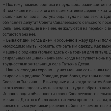
– Поэтому помимо родника и пруда вода разливается по
В том числе и из-за этого не всем жителям деревни хва
скапливается вода, поступающая туда из-под земли. Да
объясняет депутат Совета Савалеевского сельского пос
Сельчане, живущие в низине, не жалуются на перебои с в
остаются без нее.
– Бывают дни, когда днем и особенно в жару краны пол
необходимо мыть, кормить, стирать им одежду. Как выж
машине с родника (только здесь она годная для питья).
стиральных машинах начинаем, когда наступает ночь и
трудностями жительница села Татьяна Деева.
– Нашим соседям хорошо – у них машина есть, а нам не
стираем на роднике. Холодно, руки болят, суставы воспа
Светлана Тылкина. – В выходные дни, когда топится баня
этого нужно сделать пять заходов – туда и обратно на
Исполняющая обязанности главы Савалеевского сельско
месяцев. До этого была заместителем прежнего главы, 
совместными усилиями решение найдено – ремонтные р