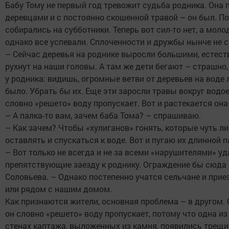
Бабу Тому не первый год тревожит судьба родника. Она
деревцами и с постоянно скошенной травой – он был. По
собирались на субботники. Теперь вот сил-то нет, а мол
однако все успевали. Сплоченности и дружбы нынче не 
– Сейчас деревья на роднике выросли большими, естеств
рухнут на наши головы. А там же дети бегают – страшно,
у родника: видишь, огромные ветви от деревьев на воде 
было. Убрать бы их. Еще эти заросли травы вокруг вод
словно «решето» воду пропускает. Вот и растекается она
– А палка-то вам, зачем баба Тома? – спрашиваю.
– Как зачем? Чтобы «хулиганов» гонять, которые чуть л
оставлять и спускаться к воде. Вот и пугаю их длинной 
– Вот только не всегда и не за всеми «нарушителями» у
препятствующие заезду к роднику. Ограждение бы сюда
Соловьева. – Однако постепенно учатся сельчане и при
или рядом с нашим домом.
Как признаются жители, основная проблема – в другом. О
он словно «решето» воду пропускает, потому что одна из
стенах каптажа, выложенных из камня, появились трещи