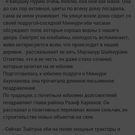
- Я бабушку Нурию очень люблю, она мне как мама. Она
до сих пор активная, цветы по всему дому посадила,
сама за ними ухаживает. На улице возле дома сидит со
своей подругой-соседкой Миннури-эби часами
обсуждают поля, которые хорошо видны с нашего
двора. Смотрят на комбайны, молодость вспоминают,
живо интересуются всем, что происходит в нашей
деревне, - рассказывает ее зять Мирзанур Шаймурзин.
Отметим, что в ее честь он даже стихи сочинил,
которые зачитал на ее юбилее.
Подготовилась к юбилею подруги и Миннури
Ахунзанова, она прочитала длинное письменное
поздравление.
По традиции, с почетным юбилеем долгожителей
поздравляет глава района Разиф Каримов. Он
рассказал о позитивных переменах жизни сельчан, он
строительстве новых объектов на селе.
- Сейчас Зайтуна эби на полях мощные тракторы и