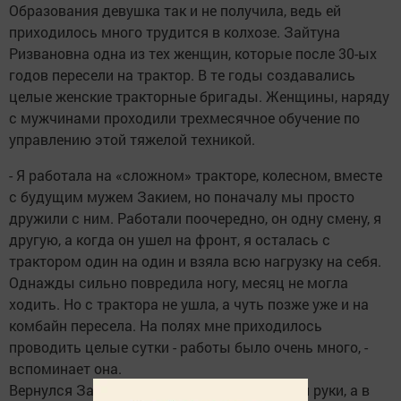
Образования девушка так и не получила, ведь ей
приходилось много трудится в колхозе. Зайтуна
Ризвановна одна из тех женщин, которые после 30-ых
годов пересели на трактор. В те годы создавались
целые женские тракторные бригады. Женщины, наряду
с мужчинами проходили трехмесячное обучение по
управлению этой тяжелой техникой.
- Я работала на «сложном» тракторе, колесном, вместе
с будущим мужем Закием, но поначалу мы просто
дружили с ним. Работали поочередно, он одну смену, я
другую, а когда он ушел на фронт, я осталась с
трактором один на один и взяла всю нагрузку на себя.
Однажды сильно повредила ногу, месяц не могла
ходить. Но с трактора не ушла, а чуть позже уже и на
комбайн пересела. На полях мне приходилось
проводить целые сутки - работы было очень много, -
вспоминает она.
Вернулся Заки в родную деревню без одной руки, а в