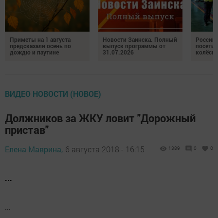
Приметы на 1 августа
Новости Заинска. Полный
Российс
предсказали осень по
выпуск программы от
посетил
дождю и паутине
31.07.2026
колёсн
ВИДЕО НОВОСТИ (НОВОЕ)
Должников за ЖКУ ловит "Дорожный
пристав"
Елена Маврина,
6 августа 2018 - 16:15
1389
0
0
...
...