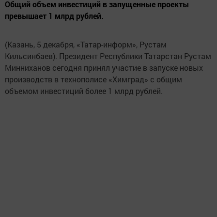
Общий объем инвестиций в запущенные проекты
превышает 1 млрд рублей.
(Казань, 5 декабря, «Татар-информ», Рустам
Кильсинбаев). Президент Республики Татарстан Рустам
Минниханов сегодня принял участие в запуске новых
производств в технополисе «Химград» с общим
объемом инвестиций более 1 млрд рублей.
Визит лидера республики в «Химград» начался с
посещения НПП «Ирвис», где сейчас идет разработка и
изготовление измерительных приборов для
неагрессивных горючих и инертных газов. Объем
инвестиций в этот проект составил 106 млн рублей.
Прогнозируемый объем выручки составляет 205 млн
рублей в год, сообщил ИА «Татар-информ» гендиректор