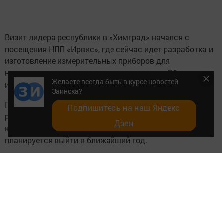
компании Дмитрий Кратиров. К этому показателю
планируется выйти в ближайший год.
Предприятие имеет четвертьвековую историю. НПП
«Ирвис» создано в 1990 году на базе кафедры
спецдвигателей факультета ДЛА КГТУ им. А.Н. Туполева
Желаете всегда быть в курсе новостей
(КАИ). Расположившись в «Химграде», предприятие
Заинска?
начало выпускать высокоточные счетчики и
Подпишитесь на наш Яндекс
расходометры газа, счетчики пара.
Дзен
Следующим объектом стала фабрика-прачечная
«Cotton Way». Рустам Минниханов принял участие в ее
запуске. Общий объем инвестиций в проект составил
более 900 млн рублей. Инвестор ожидает порядка 325
млн рублей выручки в год.