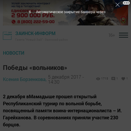
5
Автоматическое закрытие баннера через
ЗАИНСК-ИНФОРМ
16+
Газета "Новый Зай" - Заинский район
НОВОСТИ
Победы «вольников»
5 декабря 2017 -
Ксения Борзенкова,
1715
1
1
14:30
2 декабря вМамадыше прошел открытый
Республиканский турнир по вольной борьбе,
посвященный памяти воина-интернационалиста – И.
Гарейханова. В соревнованиях приняли участие 230
борцов.