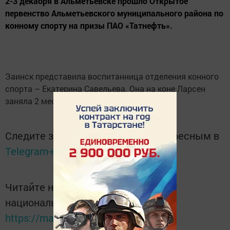
2-3 декабря в Альметьевске прошло Открытое
первенство Альметьевского муниципального района по
конному спорту на призы ПАО «Татнефть».
Заинск представила воспитанница отделения конного
спорта – Екатерина Савельева. Она на коне Ларсен
заняла 2 место в маршруте № 5 (до 90 см).
Следите за самым важным и интересным в
Telegram-канале
Татмедиа
Читайте новости Татарстана в
национальном мессенджере MАХ:
https://max.ru/tatmedia