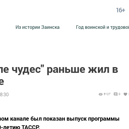
16+
Из истории Заинска
Год воинской и трудово
е чудес" раньше жил в
е
8:30
5127
0
ом канале был показан выпуск программы
0-летию ТАССР.