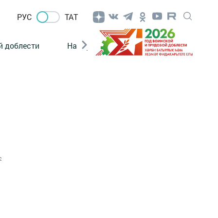
РУС
ТАТ
й доблести
Нацпроекты
Поколение будущего
2