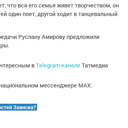
, что вся его семья живет творчеством, он
тей один поет, другой ходит в танцевальный
редачи Руслану Амирову предложили
уры.
интересным в
Telegram-канале
Татмедиа
в национальном мессенджере MАХ:
остей Заинска?