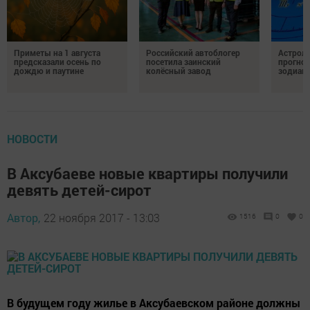
Приметы на 1 августа
Российский автоблогер
Астроло
предсказали осень по
посетила заинский
прогноз
дождю и паутине
колёсный завод
зодиак
НОВОСТИ
В Аксубаеве новые квартиры получили
девять детей-сирот
Автор,
22 ноября 2017 - 13:03
1516
0
0
В будущем году жилье в Аксубаевском районе должны