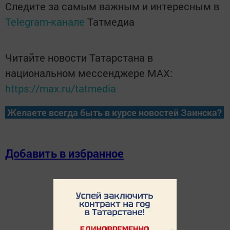
Следите за самым важным и интересным в
Telegram-канале
Татмедиа
Читайте новости Татарстана в
национальном мессенджере MАХ:
https://max.ru/tatmedia
Желаете всегда быть в курсе новостей Заинска?
Добавить в избранное