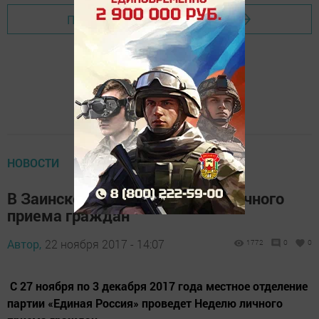
Перейти на страницу новости
НОВОСТИ
В Заинске объявлена Неделя личного
приема граждан
Автор,
22 ноября 2017 - 14:07
1772
0
0
С 27 ноября по 3 декабря 2017 года местное отделение
партии «Единая Россия» проведет Неделю личного