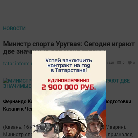
НОВОСТИ
Министр спорта Уругвая: Сегодня играют
две значимые для меня страны
tatar-inform.ru,
16 июня 2018 - 14:09
1325
0
0
Фернандо Касерес высоко оценил уровень подготовки
Казани к Чемпионату мира по футболу.
(Казань, 16 июня, «Татар-информ», Арсений Маврин).
Министр спорта Уругвая Фернандо Касерес, признался,