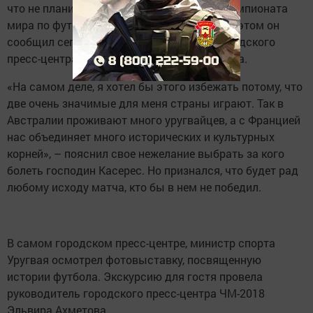
что не планирует посещать первую игру Чемпионата
мира по футболу в столице республики. Об этом он
сообщил сегодня во время посещения городского
пресс-центра ЧМ-2018 в столице Татарстана.
«На самом деле, я хотел бы этого избежать потому, что
две очень значимые для меня страны играют. Так в
Австралии проживают много уругвайцев, а с Францией
нас объединяет много исторических и культурных
корней», – пояснил свое нежелание выбрать за кого
болеть господин Касерес. Но признался, что будет рад
любому исходу матча, кто бы в нем не победил.
В самом городском пресс-центре, министр спорта
Уругвая осмотрел фотовыставку, посвященную
истории футбола. Экскурсию для гостя провела
руководитель городского пресс-центра ЧМ-2018
Эльвира Ахметова.