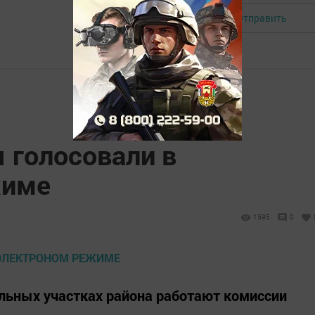
Отправить
Авторизоваться
 голосовали в
жиме
1
1595
0
ельных участках района работают комиссии