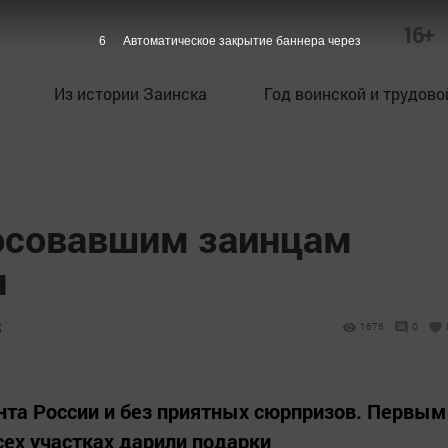
16+
5
Автоматическое закрытие баннера через
Из истории Заинска
Год воинской и трудово
осовавшим заинцам
и
8
1676
0
та России и без приятных сюрпризов. Первым
ех участках дарили подарки