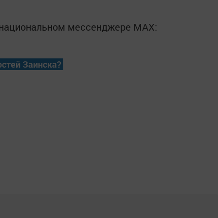
в национальном мессенджере MАХ:
остей Заинска?