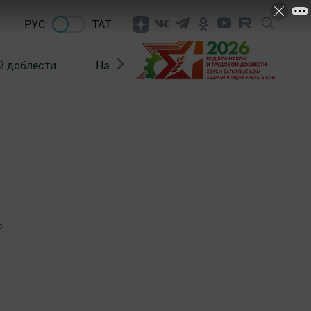
РУС
ТАТ
й доблести
Нацпроекты
Поколение будущего
0