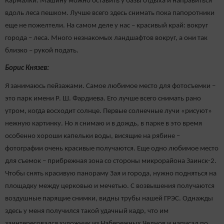
Кармалки. Машину можно оставить у базы отдыха и направиться
вдоль леса пешком. Лучше всего здесь снимать пока папоротники
еще не пожелтели. На самом деле у нас – красивый край: вокруг
города – леса. Много незнакомых ландшафтов вокруг, а они так
близко – рукой подать.
Борис Князев:
Я занимаюсь пейзажами. Самое любимое место для фотосъемки –
это парк имени Р. Ш. Фардиева. Его лучше всего снимать рано
утром, когда восходит солнце. Первые солнечные лучи «рисуют»
нежную картинку. Но я снимаю и в дождь, в парке в это время
особенно хороши капельки воды, висящие на рябине –
фотографии очень красивые получаются. Еще одно любимое место
для съемок – прибрежная зона со стороны микрорайона Заинск-2.
Чтобы снять красивую панораму Зая и города, нужно подняться на
площадку между церковью и мечетью. С возвышения получаются
воздушные парящие снимки, видны трубы нашей ГРЭС. Однажды
здесь у меня получился такой удачный кадр, что им
заинтересовался художник из Набережных Челнов и написал по