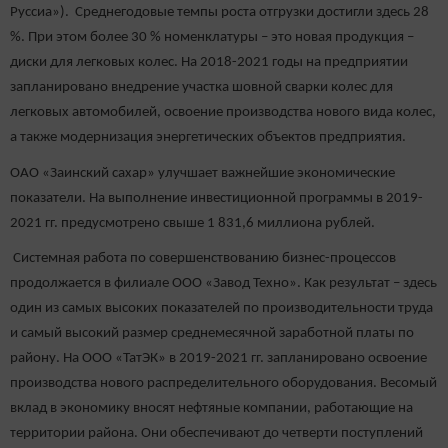
Руссиа»). Среднегодовые темпы роста отгрузки достигли здесь 28
%. При этом более 30 % номенклатуры – это новая продукция –
диски для легковых колес. На 2018-2021 годы на предприятии
запланировано внедрение участка шовной сварки колес для
легковых автомобилей, освоение производства нового вида колес,
а также модернизация энергетических объектов предприятия.
ОАО «Заинский сахар» улучшает важнейшие экономические
показатели. На выполнение инвестиционной программы в 2019-
2021 гг. предусмотрено свыше 1 831,6 миллиона рублей.
Системная работа по совершенствованию бизнес-процессов
продолжается в филиале ООО «Завод Техно». Как результат – здесь
один из самых высоких показателей по производительности труда
и самый высокий размер среднемесячной заработной платы по
району. На ООО «ТатЭК» в 2019-2021 гг. запланировано освоение
производства нового распределительного оборудования. Весомый
вклад в экономику вносят нефтяные компании, работающие на
территории района. Они обеспечивают до четверти поступлений