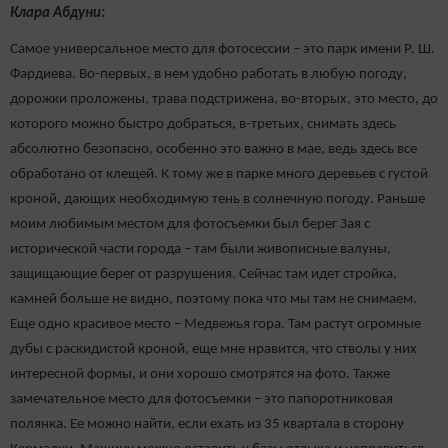
Клара Абдуни:
Самое универсальное место для фотосессии – это парк имени Р. Ш.
Фардиева. Во-первых, в нем удобно работать в любую погоду,
дорожки проложены, трава подстрижена, во-вторых, это место, до
которого можно быстро добраться, в-третьих, снимать здесь
абсолютно безопасно, особенно это важно в мае, ведь здесь все
обработано от клещей. К тому же в парке много деревьев с густой
кроной, дающих необходимую тень в солнечную погоду. Раньше
моим любимым местом для фотосъемки был берег Зая с
исторической части города – там были живописные валуны,
защищающие берег от разрушения. Сейчас там идет стройка,
камней больше не видно, поэтому пока что мы там не снимаем.
Еще одно красивое место – Медвежья гора. Там растут огромные
дубы с раскидистой кроной, еще мне нравится, что стволы у них
интересной формы, и они хорошо смотрятся на фото. Также
замечательное место для фотосъемки – это папоротниковая
полянка. Ее можно найти, если ехать из 35 квартала в сторону