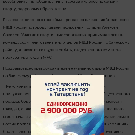
возобновить, приобщить личный состав и членов их семей к
спорту, здоровому образу жизни.
В качестве почетного гостя был приглашен начальник Управления
МВД России по городу Казани, полковник полиции Алексей
Соколов. Участие в спортивных состязаниях принимали девять
команд, скомплектованные из отделов МВД России по Заинскому
району, а также из сотрудников ФСБ, следственного комитета,
прокуратуры, суда и МЧС.
Поздравил всех правоохранителей начальник отдела МВД России
по Заинскому району, майор полиции Айдар Фасхутдинов.
– Регулярная полиция, как система органов надзора и
принуждения, предназначенная для поддержания общественного
порядка, борьбы с преступностью, обеспечения безопасности
граждан, а также для защиты существующего государственного
строя начала создаваться в России при Петре I. При нем впервые в
России появляется западный заимствованный термин «полиция».
Спорт является сегодня стилем жизни для многих сотрудников