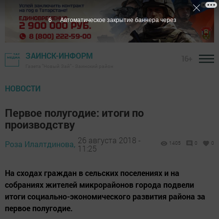
4
Автоматическое закрытие баннера через
ЗАИНСК-ИНФОРМ
16+
Газета "Новый Зай" - Заинский район
НОВОСТИ
Первое полугодие: итоги по
производству
26 августа 2018 -
Роза Илалтдинова,
1405
0
0
11:25
На сходах граждан в сельских поселениях и на
собраниях жителей микрорайонов города подвели
итоги социально-экономического развития района за
первое полугодие.