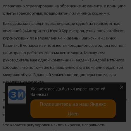
оперативно отреагировали на обращение их клиента. В принципе
ответы транспортных предприятий получились схожими.
Как рассказал начальник эксплуатации одной из транспортных
компаний («Авторитет») Юрий Бурмистров, у них пять автобусов,
курсирующих по направлениям «Казань – Заинск» и «Заинск –
Казань». В четырех из них имеется кондиционер, в одном его нет,
но исправно работает система вентиляции. Между тем
руководитель еще одной компании («Тандем») Андрей Ратников
сообщил, что по тому же направлению в его компании ездит три
микроавтобуса. В данный момент кондиционеры сломаны и
находятся на ремонте.
Желаете всегда быть в курсе новостей
– Но всем клиентам не угодишь. Одним жарко и душно, другим –
Заинска?
холодно и они боятся простудиться. Вот и приходится водителю то
Подпишитесь на наш Яндекс
включать, то убавлять, то выключать кондиционер, – в один голос
Дзен
говорят представители компаний.
Что касается регулировки наклона кресел, исправности