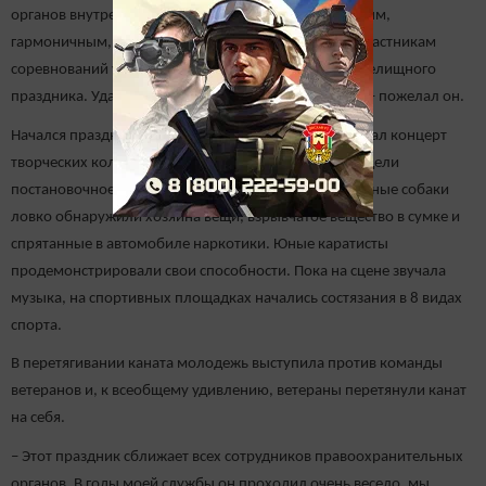
органов внутренних дел, позволяющий стать сильным,
гармоничным, ответственным человеком. Желаю участникам
соревнований успешных выступлений, а гостям – зрелищного
праздника. Удачи всем вам, победы – сильнейшим! – пожелал он.
Начался праздник с парада участников. Затем зазвучал концерт
творческих коллективов района. Также зрители увидели
постановочное выступление службы кинологов. Ученые собаки
ловко обнаружили хозяина вещи, взрывчатое вещество в сумке и
спрятанные в автомобиле наркотики. Юные каратисты
продемонстрировали свои способности. Пока на сцене звучала
музыка, на спортивных площадках начались состязания в 8 видах
спорта.
В перетягивании каната молодежь выступила против команды
ветеранов и, к всеобщему удивлению, ветераны перетянули канат
на себя.
– Этот праздник сближает всех сотрудников правоохранительных
органов. В годы моей службы он проходил очень весело, мы