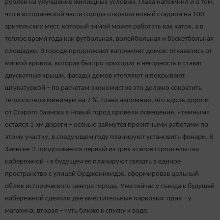
рублей на улучшение жилищных условий. Глава напомнил и о том,
что в исторической части города открыли новый стадион на 100
зрительских мест, который зимой может работать как каток, а в
теплое время года как футбольная, волейбольная и баскетбольная
площадки. В городе продолжают капремонт домов: отказались от
мягкой кровли, которая быстро приходит в негодность и ставят
двускатные крыши, фасады домов утепляют и покрывают
штукатуркой – по расчетам экономистов это должно сократить
теплопотери минимум на 7 %. Глава напомнил, что вдоль дороги
от Старого Заинска в Новый город провели освещение, «темным»
остался 1 км дороги – осенью займутся проектными работами по
этому участку, в следующем году планируют установить фонари. В
Заинске-2 продолжается первый из трех этапов строительства
набережной – в будущем ее планируют связать в единое
пространство с улицей Орджоникидзе, сформировав цельный
облик исторического центра города. Уже сейчас у съезда к будущей
набережной сделали две вместительные парковки: одна – у
магазина, вторая – чуть ближе к спуску к воде.