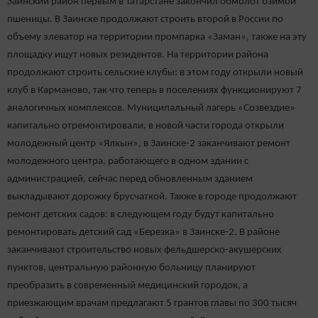
Заинский район первым в Татарстане закончил обмолот озимой
пшеницы. В Заинске продолжают строить второй в России по
объему элеватор на территории промпарка «Заман», также на эту
площадку ищут новых резидентов. На территории района
продолжают строить сельские клубы: в этом году открыли новый
клуб в Карманово, так что теперь в поселениях функционируют 7
аналогичных комплексов. Муниципальный лагерь «Созвездие»
капитально отремонтировали, в новой части города открыли
молодежный центр «Ялкын», в Заинске-2 заканчивают ремонт
молодежного центра, работающего в одном здании с
администрацией, сейчас перед обновленным зданием
выкладывают дорожку брусчаткой. Также в городе продолжают
ремонт детских садов: в следующем году будут капитально
ремонтировать детский сад «Березка» в Заинске-2. В районе
заканчивают строительство новых фельдшерско-акушерских
пунктов, центральную районную больницу планируют
преобразить в современный медицинский городок, а
приезжающим врачам предлагают 5 грантов главы по 300 тысяч