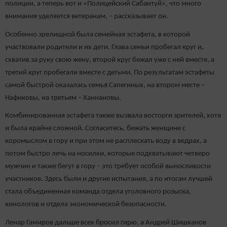
полиции, а теперь вот и «Полицейский Сабантуй», что много
внимания уделяется ветеранам, – рассказывает он.
Особенно зрелищной была семейная эстафета, в которой
участвовали родители и их дети. Глава семьи пробегал круг и,
схватив за руку свою жену, второй круг бежал уже с ней вместе, а
третий круг пробегали вместе с детьми. По результатам эстафеты
самой быстрой оказалась семья Сапегиных, на втором месте –
Нафиковы, на третьем – Ханнановы.
Комбинированная эстафета также вызвала восторги зрителей, хотя
и была крайне сложной. Согласитесь, бежать женщине с
коромыслом в гору и при этом не расплескать воду в ведрах, а
потом быстро лечь на носилки, которые подхватывают четверо
мужчин и также бегут в гору – это требует особой выносливости
участников. Здесь были и другие испытания, а по итогам лучшей
стала объединенная команда отдела уголовного розыска,
кинологов и отдела экономической безопасности.
Ленар Гамиров дальше всех бросил гирю, а Андрей Шишканов