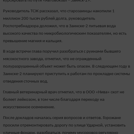
курсировать по пути «Автовокзал – Заинск-2».
Руководитель ТСЖ рассказал, что старозаинцы накопили 1
миллион 200 тысяч рублей долга, руководитель
Роспотребнадзора доложил, что в Заинске-2 питьевая вода
высокого качества по микробиологическим показателям, но есть
превышение магния и кальция.
В ходе встречи глава поручил разобраться с руинами бывшего
мясокостного завода, отметил, что не огражденный
полуразрушенный объект может быть опасен. В следующем году в
Заинске-2 планируют приступить к работам по прокладке системы
отведения сточных вод.
Главный ветеринарный врач отметил, что в ООО «Нива» скот не
болеет лейкозом, в том числе благодаря переходу на
искусственное осеменение.
После докладов началась серия вопросов и ответов. Горожане
просили отремонтировать дорогу по улице Ударной, установить
уличные фонари, разобраться, почему мусоровоз регулярно