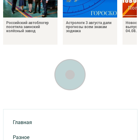
Российский автоблогер
Астрологи 3 августа дали
Новост
посетила заинский
прогнозы всем знакам
выпуск
колёсный завод
зодиака
04.08.2
Главная
Разное