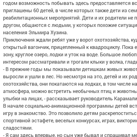
годом возможность побывать здесь предоставляется все
приглашены 60 детей, в числе которых также дети из се
реабилитационных мероприятий. Дети и их родители не 
другом, общаются с людьми, у которых похожие ситуаци
населения Эльмира Хузина.
Приключения ждали ребят уже у ворот охотхозяйства, ку
открытый вагончик, прицепленный к квадроциклу. Пока 
зону, круглое озеро, лодки и уток на воде. Большое люб
интересом рассматривали и трогали клыки у волка, глад
- В прежние годы мы показывали детишкам живых животн
выросли и ушли в лес. Но несмотря на это, детей и их р
охотохзяйства, они покатаются на лодках, в том числе н
атмосфера, можно встретить необычных птиц и животных
улыбки на лицах, - рассказывает руководитель Карамал
В начале социально-анимационной программы детей встр
игру в знакомство. Это позволило детям раскрепоститься
спортивной эстафете, веселых конкурсах, играх, виктор
сладостями.
- Я сам здесь впервые, но сын уже бывал и спрашивал ме