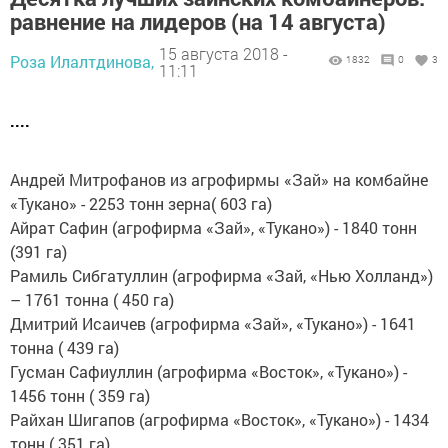
равнение на лидеров (на 14 августа)
15 августа 2018 -
Роза Илалтдинова,
1832
0
3
11:11
....
Андрей Митрофанов из агрофирмы «Зай» на комбайне
«Тукано» - 2253 тонн зерна( 603 га)
Айрат Сафин (агрофирма «Зай», «Тукано») - 1840 тонн
(391 га)
Рамиль Сибгатуллин (агрофирма «Зай, «Нью Холланд»)
– 1761 тонна ( 450 га)
Дмитрий Исаичев (агрофирма «Зай», «Тукано») - 1641
тонна ( 439 га)
Гусман Сафиуллин (агрофирма «Восток», «Тукано») -
1456 тонн ( 359 га)
Райхан Шигапов (агрофирма «Восток», «Тукано») - 1434
тонн ( 351 га)