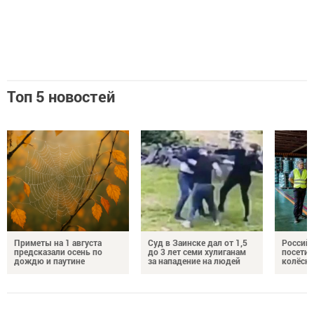
Топ 5 новостей
Приметы на 1 августа
Суд в Заинске дал от 1,5
Российс
предсказали осень по
до 3 лет семи хулиганам
посетил
дождю и паутине
за нападение на людей
колёсн