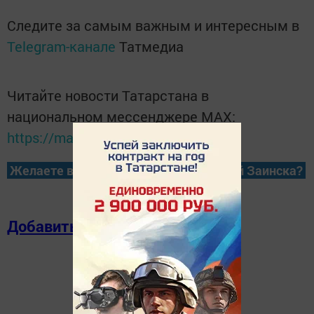
Следите за самым важным и интересным в
Telegram-канале
Татмедиа
Читайте новости Татарстана в
национальном мессенджере MАХ:
https://max.ru/tatmedia
Желаете всегда быть в курсе новостей Заинска?
Добавить в избранное