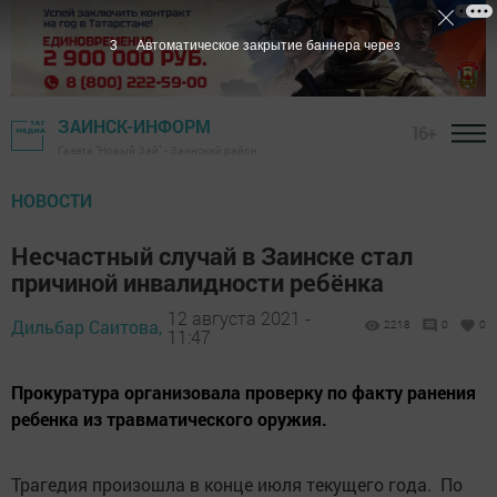
3
Автоматическое закрытие баннера через
ЗАИНСК-ИНФОРМ
16+
Газета "Новый Зай" - Заинский район
НОВОСТИ
Несчастный случай в Заинске стал
причиной инвалидности ребёнка
12 августа 2021 -
Дильбар Саитова,
2218
0
0
11:47
Прокуратура организовала проверку по факту ранения
ребенка из травматического оружия.
Трагедия произошла в конце июля текущего года. По