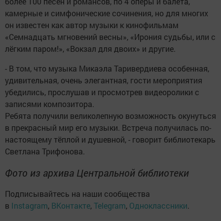
более 100 песен и романсов, по 4 оперы и балета,
камерные и симфонические сочинения, но для многих
он известен как автор музыки к кинофильмам
«Семнадцать мгновений весны», «Ирония судьбы, или с
лёгким паром!», «Вокзал для двоих» и другие.
- В том, что музыка Микаэла Таривердиева особенная,
удивительная, очень элегантная, гости мероприятия
убедились, прослушав и просмотрев видеоролики с
записями композитора.
Ребята получили великолепную возможность окунуться
в прекрасный мир его музыки. Встреча получилась по-
настоящему тёплой и душевной, - говорит библиотекарь
Светлана Трифонова.
Фото из архива Центральной библиотеки
Подписывайтесь на наши сообщества
в
Instagram
,
ВКонтакте
,
Telegram
,
Одноклассники
.