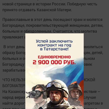
новой странице в истории России. Победную честь
принято отдавать Казанской Матери.
Православные в этот день посещают храм и молятся
Богородице, покровительствующей женщинам, детям,
больным и обездоленным. Считается, что молитва
привлекает в дом благополучие и здоровье.
В этот день необходимо посетить храм и помолиться
образу Богородицы, покровительницы женщин, детей,
больных и обездоленных людей. О материальном
Богородицу не просят – деньги каждый человек
зарабатывает собственными силами.
ЧТО НЕЛЬЗЯ ДЕЛАТЬ В ДЕНЬ ИКОНЫ КАЗАНСКОЙ
БОГОМАТЕРИ
На Казанскую нельзя отправляться в путешествие –
народ верил, что путник не сможет в таком случае
найти дорогу назад, домой. А еще был под запретом в
этот день женский труд в виде рукоделия, стирки и