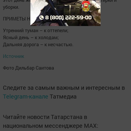
уборки.
ПРИМЕТЫ НА 4 НОЯБРЯ
Утренний туман – к оттепели;
Ясный день – к холодам;
Дальняя дорога – к несчастью.
Источник
Фото Дильбар Саитова
Следите за самым важным и интересным в
Telegram-канале
Татмедиа
Читайте новости Татарстана в
национальном мессенджере MАХ: