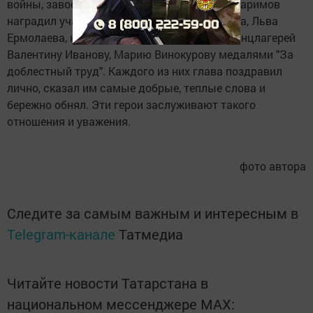
войны, завоевавших победу. Затем Разиф Каримов
наградил участников войны Николая Лапина, Льва
Ермолаева, несовершеннолетних узников концлагерей
Валентину Иванову, Марию Винокурову медалями "За
доблестный труд". Каждого из них глава поздравил
лично, сказал им самые добрые, теплые слова и
бережно обнял. Эти герои заслуживают такого
отношения и уважения.
фото автора
Следите за самым важным и интересным в
Telegram-канале
Татмедиа
Читайте новости Татарстана в
национальном мессенджере MАХ: