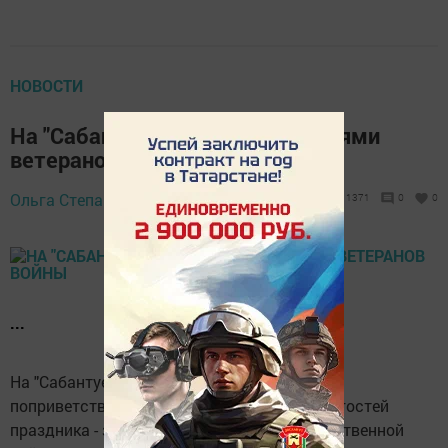
НОВОСТИ
На "Сабантуе" наградили медалями
ветеранов войны
Ольга Степанова,
23 июня 2018 - 15:39
1371
0
0
...
На "Сабантуе" глава Заинского района
поприветствовал одних из самых главных гостей
праздника - заинцев в годы Великой Отечественной