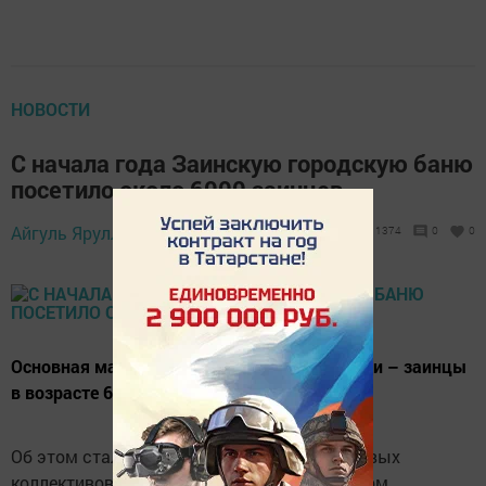
НОВОСТИ
С начала года Заинскую городскую баню
посетило около 6000 заинцев
Айгуль Яруллина,
23 августа 2021 - 16:27
1374
0
0
Основная масса посетителей городской бани – заинцы
в возрасте 60-65 лет.
Об этом стало известно на собрании трудовых
коллективов, которое состоялось в Заинском