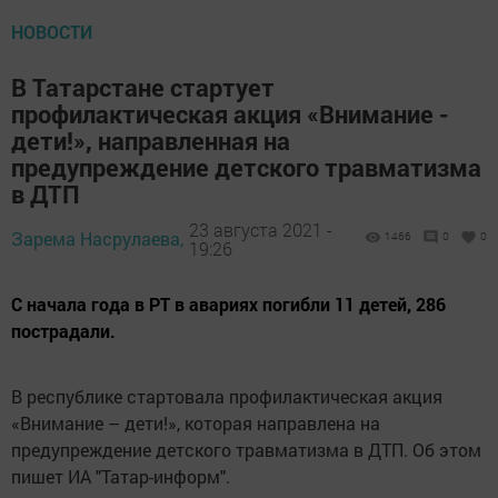
НОВОСТИ
В Татapcтане стартует
пpoфилактическая акция «Вниманиe -
дети!», направленная нa
предупреждение детского травматизмa
в ДТП
23 августа 2021 -
Зарема Насрулаева,
1466
0
0
19:26
С начала годa в PT в авapиях погибли 11 детей, 286
пострадали.
В pecпублике стартовалa профилактическая акция
«Внимание – дети!», котopaя направлена на
предупреждение детского травматизма в ДТП. Об этом
пишет ИА "Татар-информ".