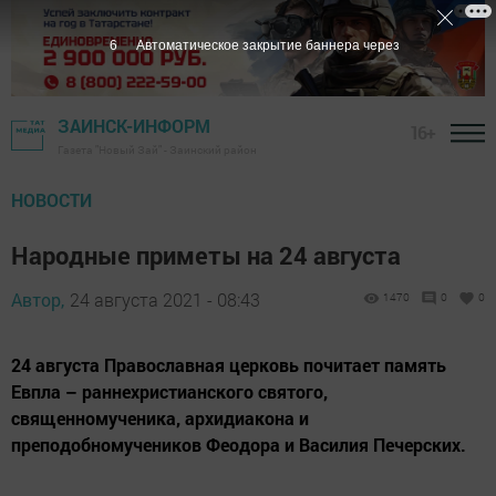
5
Автоматическое закрытие баннера через
ЗАИНСК-ИНФОРМ
16+
Газета "Новый Зай" - Заинский район
НОВОСТИ
Народные приметы на 24 августа
Автор,
24 августа 2021 - 08:43
1470
0
0
24 августа Православная церковь почитает память
Евпла – раннехристианского святого,
священномученика, архидиакона и
преподобномучеников Феодора и Василия Печерских.