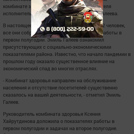
комбинате здоровья при участии руководителя
исполнительного комитета района Эмиля Галеева.
В настоящее время в комбинате работает 12 человек,
все они собрались для подведения итогов работы в
первом полугодии. Эмиль Галеев ознакомил
присутствующих с социально-экономическими
показателями района. Известно, что начало пандемии в
прошлом году оказало существенное влияние на
экономический спад во многих отраслях.
- Комбинат здоровья направлен на обслуживание
населения и отсутствие посетителей существенно
сказалось на вашей деятельности, - отметил Эмиль
Галеев.
Руководитель комбината здоровья Ксения
Хайрутдинова доложила о показателях работы в
первом полугодии и задачах на второе полугодие.