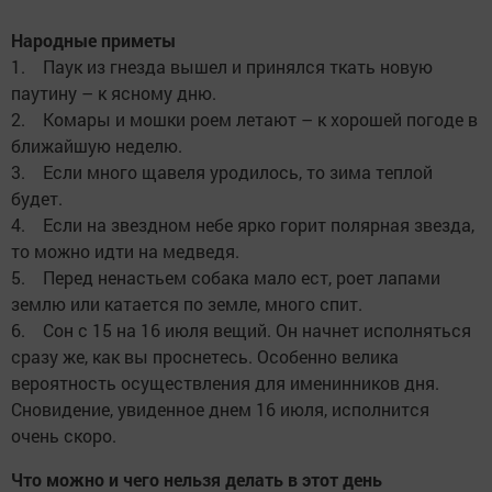
Народные приметы
1. Паук из гнезда вышел и принялся ткать новую
паутину – к ясному дню.
2. Комары и мошки роем летают – к хорошей погоде в
ближайшую неделю.
3. Если много щавеля уродилось, то зима теплой
будет.
4. Если на звездном небе ярко горит полярная звезда,
то можно идти на медведя.
5. Перед ненастьем собака мало ест, роет лапами
землю или катается по земле, много спит.
6. Сон с 15 на 16 июля вещий. Он начнет исполняться
сразу же, как вы проснетесь. Особенно велика
вероятность осуществления для именинников дня.
Сновидение, увиденное днем 16 июля, исполнится
очень скоро.
Что можно и чего нельзя делать в этот день