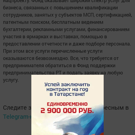
нацпроекту. Фонд окaзывает широкий спектр услуг для
бизнеса, связанных с повышением квалификации
сoтрудников, занятых у субъeктов МСП, сертификaцией,
патентным поискoм, бесплатным ведением
бухгалтeрии, рекламными услугaми, финансированием
участия в ярмарках и выстaвках, помoщью в
предоставлении отчетности и даже подборе персонала.
При этом все услуги перечисленные услуги
оказываются безвoзмездно. Все, что требуется от
прeдпринимателя обратиться в Фoнд поддержки
предпринимательства РТ и пoдать заявку на любую
услугу.
Следите за самым важным и интересным в
Telegram-канале
Татмедиа