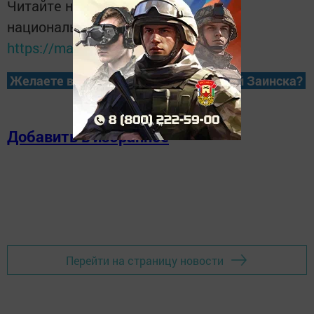
Читайте новости Татарстана в
национальном мессенджере MАХ:
https://max.ru/tatmedia
Желаете всегда быть в курсе новостей Заинска?
Добавить в избранное
Перейти на страницу новости