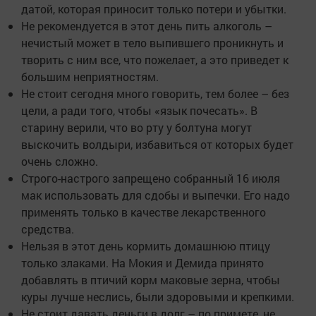
датой, которая приносит только потери и убытки.
Не рекомендуется в этот день пить алкоголь –
нечистый может в тело выпившего проникнуть и
творить с ним все, что пожелает, а это приведет к
большим неприятностям.
Не стоит сегодня много говорить, тем более – без
цели, а ради того, чтобы «язык почесать». В
старину верили, что во рту у болтуна могут
выскочить волдыри, избавиться от которых будет
очень сложно.
Строго-настрого запрещено собранный 16 июля
мак использовать для сдобы и выпечки. Его надо
применять только в качестве лекарственного
средства.
Нельзя в этот день кормить домашнюю птицу
только злаками. На Мокия и Демида принято
добавлять в птичий корм маковые зерна, чтобы
куры лучше неслись, были здоровыми и крепкими.
Не стоит давать деньги в долг – по примете, не