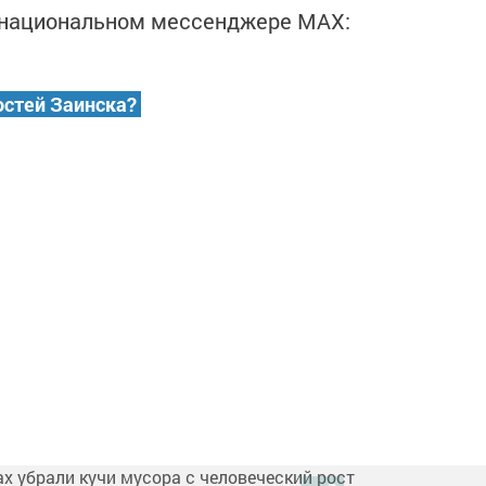
в национальном мессенджере MАХ:
остей Заинска?