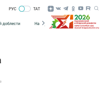
РУС
ТАТ
й доблести
Нацпроекты
Поколение будущего
а
0