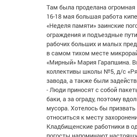
Там была проделана огромная 
16-18 мая большая работа кип
«Неделя памяти» заинские пог
ограждения и подъездные пути
рабочих больших и малых пред
в самом тихом месте микрора
«Мирный» Мария Гарапшина. Вм
коллективы школы №5, д/с «Ря
завода, а также были задейст
- Люди приносят с собой пакет
баки, а за ограду, поэтому вд
мусора. Хотелось бы призвать
относиться к месту захоронения
Кладбищенские работники в од
погосты напоминают настоящу