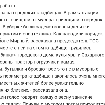
работа.
ела на городских кладбищах. В рамках акции
осты очищали от мусора, приводили в порядок
. В уборке были задействованы десятки
приятий и спецтехника. Как наводили порядок
йоне Мирный, рассказала председатель ТОС
есте с ней на этом кладбище трудились
бинка», городского дома культуры и Сахарного
вованы трактор-погрузчик и камаз.
ы, бутылки и бросают все это не в мусорные
оль периметра кладбища накопилось очень мног
 местных жителей более уважительно
 их близких, - рассказала она.
ин голос говорят, каждую весну заинские
ю свалку. Причем с мусором потом приходитс