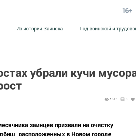
16+
Из истории Заинска
Год воинской и трудово
остах убрали кучи мусор
рост
1647
0
месячника заинцев призвали на очистку
адбищ, расположенных в Новом городе,