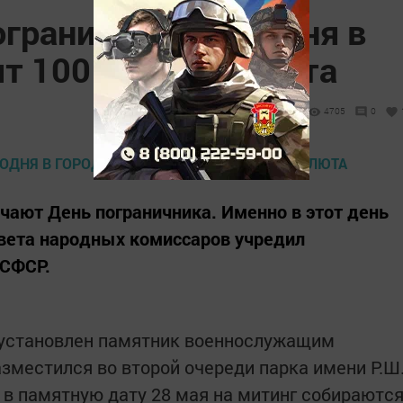
ограничника. Сегодня в
ят 100 залпов салюта
4705
0
ечают День пограничника. Именно в этот день
овета народных комиссаров учредил
РСФСР.
л установлен памятник военнослужащим
азместился во второй очереди парка имени Р.Ш
р в памятную дату 28 мая на митинг собираютс