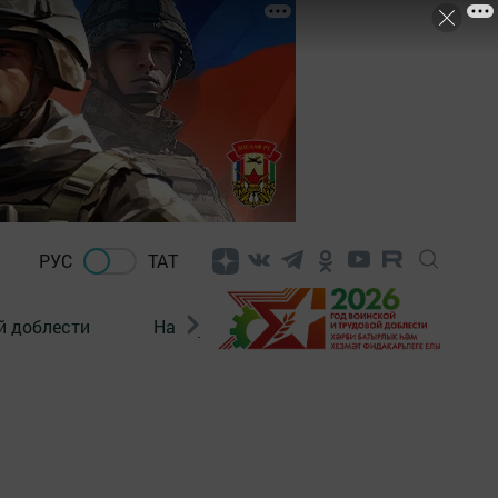
РУС
ТАТ
й доблести
Нацпроекты
Поколение будущего