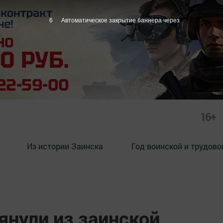
5
Автоматическое закрытие баннера через
16+
Из истории Заинска
Год воинской и трудово
нули из заинской