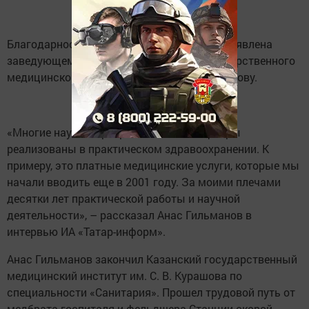
Благодарность Президента РФ сегодня объявлена
заведующему кафедрой Казанского государственного
медицинского университета Анасу Гильманову.
«Многие научные разработки моей кафедры
реализованы в практическом здравоохранении. К
примеру, это платные медицинские услуги, которые мы
начали вводить еще в 2001 году. За моими плечами
десятки лет практической работы и научной
деятельности», – рассказал Анас Гильманов в
интервью ИА «Татар-информ».
Анас Гильманов закончил Казанский государственный
медицинский институт им. С. В. Курашова по
специальности «Санитария». Прошел трудовой путь от
медбрата госпиталя и фельдшера Станции скорой