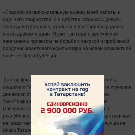
«Спасибо за положительную оценку моей работы и
научного творчества. Я с детства стараюсь делать
свою работу хорошо, чтобы она доставляла радость
мне и другим людям. Я уже три года с увлечением
занимаюсь проектом по борьбе с засухой и проблемой
создания квантового компьютера на новой элементной
базе», – сказал ученый.
Доктор физико-математических наук, профессор,
академик РАН, ведущий специалист в области изучения
динамики спиновых систем в парамагнетиках,
томографии и нанолитографии поблагодарил
Президента РТ за поддержку ученых и науки в
республике. Кев Салихов считает, что государственные
награды являются стимулом работать еще лучше на
благо Татарстана.