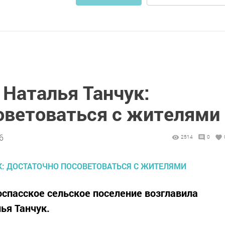
 Наталья Танчук:
оветоваться с жителями
6
2514
0
оспасское сельское поселение возглавила
ья Танчук.