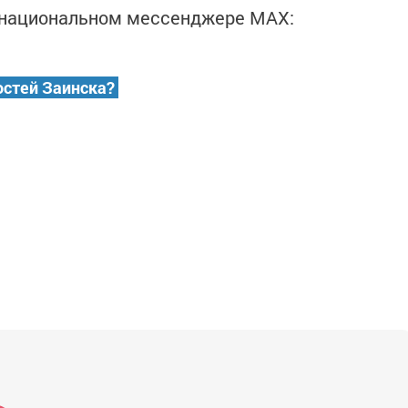
в национальном мессенджере MАХ:
остей Заинска?