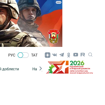
РУС
ТАТ
й доблести
Нацпроекты
Поколение будущего