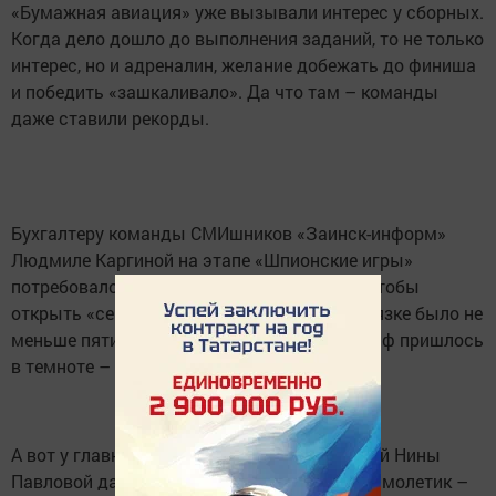
«Бумажная авиация» уже вызывали интерес у сборных.
Когда дело дошло до выполнения заданий, то не только
интерес, но и адреналин, желание добежать до финиша
и победить «зашкаливало». Да что там – команды
даже ставили рекорды.
Бухгалтеру команды СМИшников «Заинск-информ»
Людмиле Каргиной на этапе «Шпионские игры»
потребовалось чуть больше одной минут, чтобы
открыть «сейф». Сложность в том, что в связке было не
меньше пятидесяти ключей, и отрывать сейф пришлось
в темноте – под пледом.
А вот у главного бухгалтера этой же сборной Нины
Павловой дальше всех улетел бумажный самолетик –