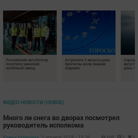
Российский автоблогер
Астрологи 3 августа дали
Народн
посетила заинский
прогнозы всем знакам
августа
колёсный завод
зодиака
день гр
ВИДЕО НОВОСТИ (НОВОЕ)
Много ли снега во дворах посмотрел
руководитель исполкома
Елена Маврина,
2 апреля 2018 - 15:26
2048
0
0