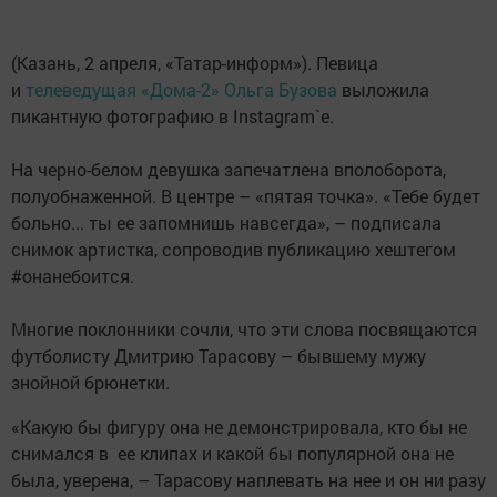
(Казань, 2 апреля, «Татар-информ»). Певица
и
телеведущая «Дома-2» Ольга Бузова
выложила
пикантную фотографию в Instagram`e.
На черно-белом девушка запечатлена вполоборота,
полуобнаженной. В центре – «пятая точка». «Тебе будет
больно... ты ее запомнишь навсегда», – подписала
снимок артистка, сопроводив публикацию хештегом
#онанебоится.
Многие поклонники сочли, что эти слова посвящаются
футболисту Дмитрию Тарасову – бывшему мужу
знойной брюнетки.
«Какую бы фигуру она не демонстрировала, кто бы не
снимался в ее клипах и какой бы популярной она не
была, уверена, – Тарасову наплевать на нее и он ни разу