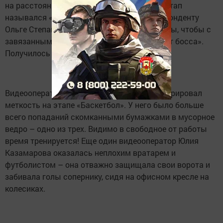
на расстояние более десяти метров. Этот этап
назывался «Бумажной авиацией». Корреспонденту
Ольге Степановой потребовалось полминуты, чтобы с
завязанными глазами нарисовать «Портрет босса».
Получилось очень даже похоже.
Видеооператор Игорь Майоров продемонстрировал
меткость на этапе «Баскетбол». У него было больше
всего попаданий скомканными бумажками в мусорное
ведро – одно из трех. Видимо в свободное от работы
время тренируется! Еще один видеооператор Юлия
Казамарова оказалась неплохим вратарем и
футболистом – она отважно защищала свои ворота и
забивала голы сопернику, сидя на офисном кресле на
колесиках.