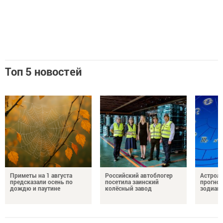
Топ 5 новостей
Приметы на 1 августа
Российский автоблогер
Астроло
предсказали осень по
посетила заинский
прогноз
дождю и паутине
колёсный завод
зодиак