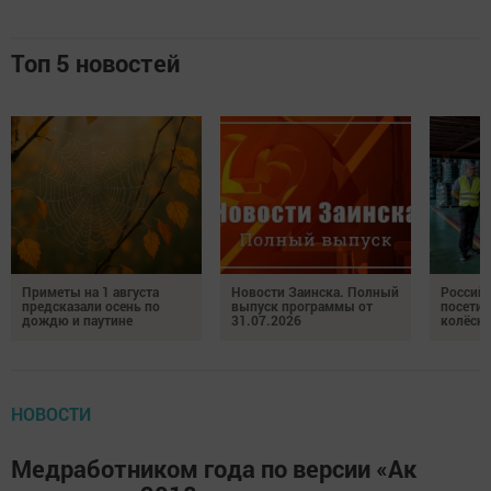
Топ 5 новостей
Приметы на 1 августа
Новости Заинска. Полный
Российс
предсказали осень по
выпуск программы от
посетил
дождю и паутине
31.07.2026
колёсн
НОВОСТИ
Медработником года по версии «Ак