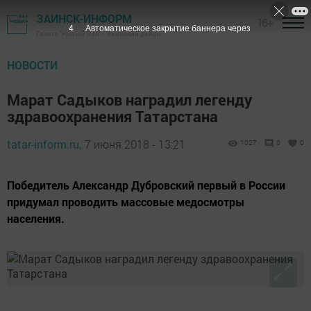
ЗАИНСК-ИНФОРМ
16+
3
Автоматическое закрытие баннера через
Газета "Новый Зай" - Заинский район
НОВОСТИ
Марат Садыков наградил легенду
здравоохранения Татарстана
tatar-inform.ru,
7 июня 2018 - 13:21
1027
0
0
Победитель Александр Дубровский первый в России
придумал проводить массовые медосмотры
населения.