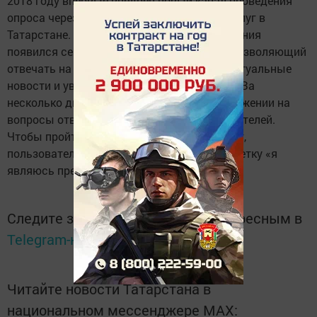
2018 году впервые внедрен новый канал проведения
опроса через мобильное приложение госуслуг в
Татарстане. В обновленной версии приложения
появился сервис для предпринимателей, позволяющий
отвечать на вопросы анкеты и получать актуальные
новости и уведомления от органов власти. За
несколько дней проведения опроса в приложении на
вопросы ответили более 3000 предпринимателей.
Чтобы пройти опрос в приложении госуслуг,
пользователям необходимо поставить отметку «я
являюсь предпринимателем» в настройках.
Следите за самым важным и интересным в
Telegram-канале
Татмедиа
Читайте новости Татарстана в
национальном мессенджере MАХ: