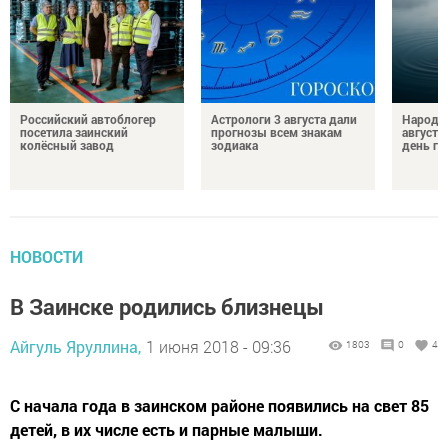
Российский автоблогер
Астрологи 3 августа дали
Народн
посетила заинский
прогнозы всем знакам
августа
колёсный завод
зодиака
день гр
НОВОСТИ
В Заинске родились близнецы
Айгуль Яруллина,
1 июня 2018 - 09:36
1803
0
4
С начала года в заинском районе появились на свет 85
детей, в их числе есть и парные малыши.