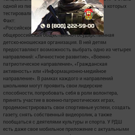
одной из пилотных площадок Татарстана, на которых
тестировали запуск работы РДШ.
Факт:
«Российское движение школьников» – это
общероссийская общественно-государственная
детско-юношеская организация. В ней детям
предоставляют возможность выбрать одно из четырех
направлений: «Личностное развитие», «Военно-
патриотическое направление», «Гражданская
активность» или «Информационно-медийное
направление». В рамках каждого и направлений
школьники могут проявить свои лидерские
способности, попробовать себя в роли волонтера,
принять участие в военно-патриотических играх,
продемонстрировать свои спортивные успехи, создать
газету, снять собственный видеоролик, а также
пообщаться с деятелями культуры и спорта. У РДШ
есть даже свое мобильное приложение с актуальными