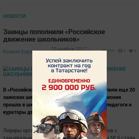
НОВОСТИ
Заинцы пополнили «Российское
движение школьников»
20 ноября 2017 -
Ксения Борзенкова,
2101
0
0
14:20
В «Российское движение школьников» вступили еще 20
заинских школьников. Торжественная церемония
прошла в школе № 6. Детей напутствовали педагоги и
кураторы движения.
Лидеры организации выступили для новичков с
танцевальным флешмобом. Отметим, школа № 6 стала